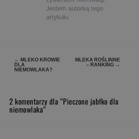
Jestem autorką tego
artykułu.
Zobacz
←
MLEKO KROWIE
MLEKA ROŚLINNE
DLA
– RANKING
→
wpisy
NIEMOWLAKA?
2 komentarzy dla “Pieczone jabłko dla
niemowlaka”