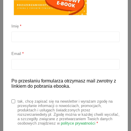
Pieczone jabłko dla
niemowlaka
Imię
*
3 marca 2022
Email
*
Jabłko można podać dziecku na wiele
sposobów np. starte na tarce,
podgotowane na parze, w formie musu,
Po przesłaniu formularza otrzymasz mail zwrotny z
koktajlu,
placków z jabłkami
lub
linkiem do pobrania ebooka.
upieczone. To właśnie ten ostatni sposób
chciałam dzisiaj pokazać.
Pieczone
tak, chcę zapisać się na newsletter i wyrażam zgodę na
jabłko dla niemowlaka
to jedna z
przesyłanie informacji o nowościach, promocjach,
produktach i usługach świadczonych przez
ciekawych propozycji na jeden z
rozszerzaniediety.pl. Zgodę można w każdej chwili wycofać,
a szczegóły związane z przetwarzaniem Twoich danych
pierwszych posiłków podczas
osobowych znajdziesz w
polityce prywatności
*