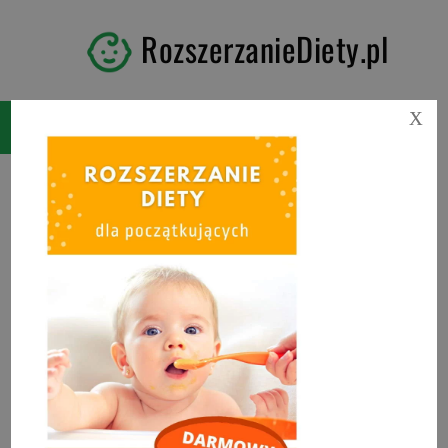
RozszerzanieDiety.pl
X