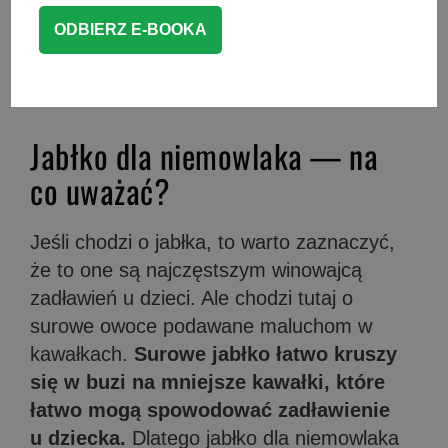
rozszerzania diety lub po prostu słodki
zdrowy deser dla starszego dziecka.
Przepis na pieczone jabłko jest banalnie
prosty, więc każdy sobie z nim poradzi.
Jabłko dla niemowlaka — na
co uważać?
Jeśli chodzi o jabłka, to warto zaznaczyć,
że to one są najczęstszym winowajcą
zadławień u dzieci. Ale chodzi tutaj o
surowe owoce podawane maluchom w
kawałkach.
Surowe jabłko łatwo kruszy
się w buzi na mniejsze kawałki, które
łatwo mogą spowodować zadławienie
u dziecka.
Dlatego jabłko dla niemowlaka