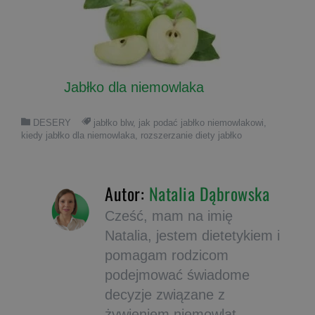
Jabłko dla niemowlaka
DESERY
jabłko blw
,
jak podać jabłko niemowlakowi
,
kiedy jabłko dla niemowlaka
,
rozszerzanie diety jabłko
Autor:
Natalia Dąbrowska
Cześć, mam na imię
Natalia, jestem dietetykiem i
pomagam rodzicom
podejmować świadome
decyzje związane z
żywieniem niemowląt.