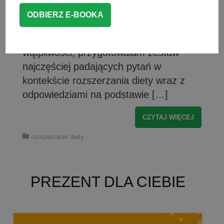
zacząć rozszerzanie diety? Który
moment jest najlepszy na wprowadzenia
pokarmów stałych? Aby rozwiać Twoje
wątpliwości, przygotowałam zestaw
najczęściej padających pytań w
kontekście rozszerzania diety wraz z
odpowiedziami na podstawie […]
CZYTAJ WIĘCEJ
rozszerzanie diety
PREZENT DLA CIEBIE