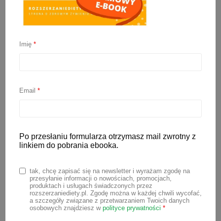
Imię
*
Od czego zacząć
rozszerzanie diety? I inne
Email
*
ważne pytania
Po przesłaniu formularza otrzymasz mail zwrotny z
6 czerwca 2023
linkiem do pobrania ebooka.
Rozszerzanie diety niemowlaka, to
tak, chcę zapisać się na newsletter i wyrażam zgodę na
przełomowy etap w życiu malucha. To
przesyłanie informacji o nowościach, promocjach,
produktach i usługach świadczonych przez
także ważny moment dla rodziców, w
rozszerzaniediety.pl. Zgodę można w każdej chwili wycofać,
a szczegóły związane z przetwarzaniem Twoich danych
którym często pojawia się mnóstwo
osobowych znajdziesz w
polityce prywatności
*
pytań. Zastanawiasz się od czego