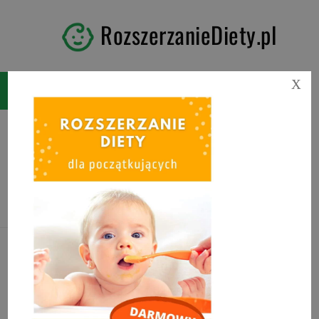
RozszerzanieDiety.pl
X
Tag:
kiedy przyprawy dla
niemowlaka