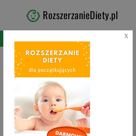
RozszerzanieDiety.pl
X
Tag:
kisiel domowy