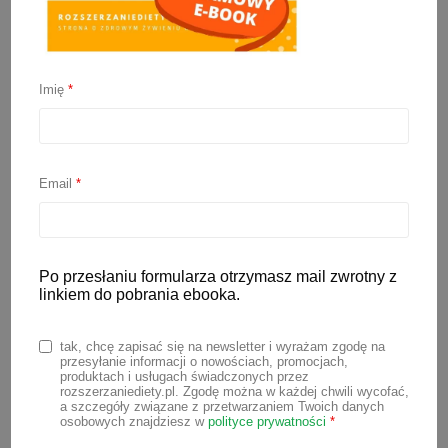
Imię
*
Kisiel dla niemowlaka
2 września 2022
Email
*
Pyszny domowy deser, czyli kisiel dla
niemowlaka. Niby nic takiego, ale dla
dziecka może okazać się czymś bardzo
Po przesłaniu formularza otrzymasz mail zwrotny z
interesującym, ze względu na ciekawą
linkiem do pobrania ebooka.
konsystencję. Możesz szybko
przygotować go z najróżniejszych
tak, chcę zapisać się na newsletter i wyrażam zgodę na
przesyłanie informacji o nowościach, promocjach,
owoców np. malin. Maliny dla
produktach i usługach świadczonych przez
rozszerzaniediety.pl. Zgodę można w każdej chwili wycofać,
niemowlaka w sezonie wybieraj świeże,
a szczegóły związane z przetwarzaniem Twoich danych
osobowych znajdziesz w
polityce prywatności
*
a po sezonie możesz postawić na te