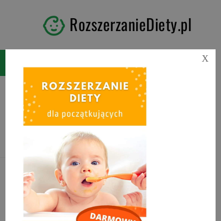
RozszerzanieDiety.pl
X
Tag:
kotlety fasolowe dla
niemowlaka