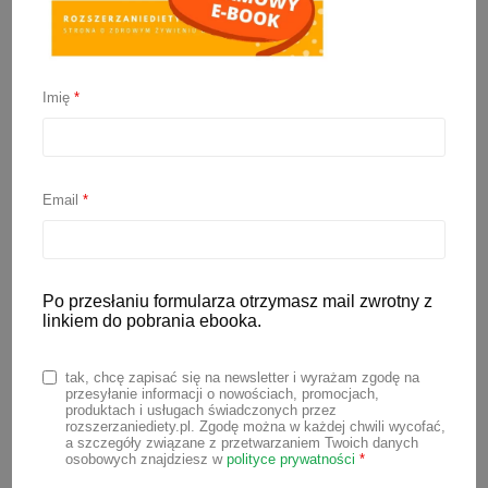
Imię
*
Kotlety fasolowe
Email
*
19 lipca 2020
Kotlety fasolowe z nowego e-booka
Żelazo Naturalnie, czyli spora dawka
Po przesłaniu formularza otrzymasz mail zwrotny z
linkiem do pobrania ebooka.
żelaza dla małego brzuszka. Jeśli
potrzebujesz więcej przepisów bogatych
tak, chcę zapisać się na newsletter i wyrażam zgodę na
w żelazo, to zerknij TUTAJ.
przesyłanie informacji o nowościach, promocjach,
produktach i usługach świadczonych przez
rozszerzaniediety.pl. Zgodę można w każdej chwili wycofać,
a szczegóły związane z przetwarzaniem Twoich danych
CZYTAJ WIĘCEJ
osobowych znajdziesz w
polityce prywatności
*
BLW przepisy
,
OBIAD DLA DZIECKA