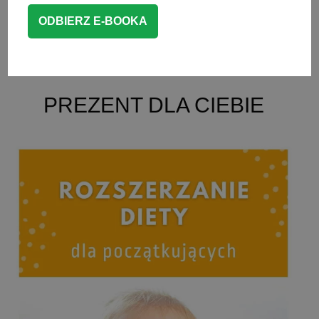
CZYTAJ WIĘCEJ
BLW przepisy
,
OBIAD DLA DZIECKA
PREZENT DLA CIEBIE