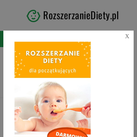
RozszerzanieDiety.pl
X
Tag:
kotlety rybne dla
niemowlaka