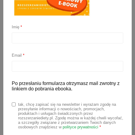
Imię
*
Pieczone kotleciki rybne
Email
*
bez jajka
19 lipca 2020
Po przesłaniu formularza otrzymasz mail zwrotny z
linkiem do pobrania ebooka.
Pieczone kotleciki rybne bez jajka to
fajna forma podania ryby w wersji BLW.
tak, chcę zapisać się na newsletter i wyrażam zgodę na
Kotleciki pokrojone w paski łatwo
przesyłanie informacji o nowościach, promocjach,
produktach i usługach świadczonych przez
dziecku chwytać rączkami i wkładać do
rozszerzaniediety.pl. Zgodę można w każdej chwili wycofać,
a szczegóły związane z przetwarzaniem Twoich danych
buzi.
osobowych znajdziesz w
polityce prywatności
*