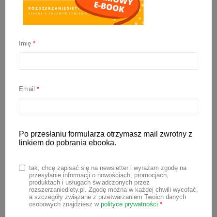
Pieczone kotleciki rybne
Imię
*
bez jajka
19 lipca 2020
Email
*
Pieczone kotleciki rybne bez jajka to fajna
forma podania ryby w wersji
BLW
.
Kotleciki pokrojone w paski łatwo dziecku
Po przesłaniu formularza otrzymasz mail zwrotny z
linkiem do pobrania ebooka.
chwytać rączkami i wkładać do buzi.
⠀⠀
tak, chcę zapisać się na newsletter i wyrażam zgodę na
przesyłanie informacji o nowościach, promocjach,
Składniki na 6 kotletów:
produktach i usługach świadczonych przez
rozszerzaniediety.pl. Zgodę można w każdej chwili wycofać,
250g filetów rybnych (mogą być
a szczegóły związane z przetwarzaniem Twoich danych
osobowych znajdziesz w
polityce prywatności
*
mrożone)