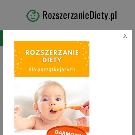
RozszerzanieDiety.pl
X
Tag:
krem z brokułów dla
niemowlaka