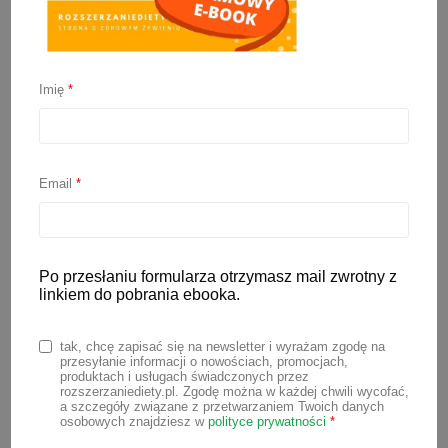
Imię
*
Zupa brokułowa dla
niemowlaka
Email
*
6 listopada 2022
Po przesłaniu formularza otrzymasz mail zwrotny z
Jeśli pierwszą styczność z brokułem
linkiem do pobrania ebooka.
macie już za sobą, to proponuję, aby
teraz Twój maluszek skosztował zupy z
tak, chcę zapisać się na newsletter i wyrażam zgodę na
przesyłanie informacji o nowościach, promocjach,
dodatkiem tego warzywa. Zupa
produktach i usługach świadczonych przez
rozszerzaniediety.pl. Zgodę można w każdej chwili wycofać,
brokułowa dla niemowlaka z mojego
a szczegóły związane z przetwarzaniem Twoich danych
osobowych znajdziesz w
polityce prywatności
*
przepisu zawiera również chude mięso i