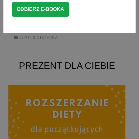
kaszę, co sprawia, że jest pożywna oraz
jest świetnym źródłem żelaza.
CZYTAJ WIĘCEJ
ZUPY DLA DZIECKA
PREZENT DLA CIEBIE