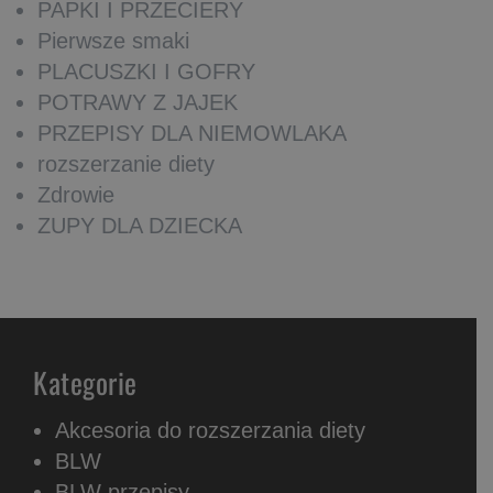
PAPKI I PRZECIERY
Pierwsze smaki
PLACUSZKI I GOFRY
POTRAWY Z JAJEK
PRZEPISY DLA NIEMOWLAKA
rozszerzanie diety
Zdrowie
ZUPY DLA DZIECKA
Kategorie
Akcesoria do rozszerzania diety
BLW
BLW przepisy