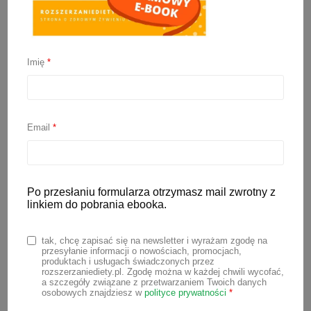
Imię
*
BLW – od czego zacząć?
24 czerwca 2020
Email
*
Przygotowujesz się do rozszerzania
diety? Chcesz spróbować metody BLW,
ale nie wiesz od czego zacząć?
Po przesłaniu formularza otrzymasz mail zwrotny z
Przygotowałam dla Ciebie darmowy e-
linkiem do pobrania ebooka.
book BLW, który w prosty sposób
wyjaśnia wszystkie najważniejsze
tak, chcę zapisać się na newsletter i wyrażam zgodę na
przesyłanie informacji o nowościach, promocjach,
zagadnienia związane z tą metodą
produktach i usługach świadczonych przez
rozszerzaniediety.pl. Zgodę można w każdej chwili wycofać,
rozszerzania diety.
a szczegóły związane z przetwarzaniem Twoich danych
osobowych znajdziesz w
polityce prywatności
*