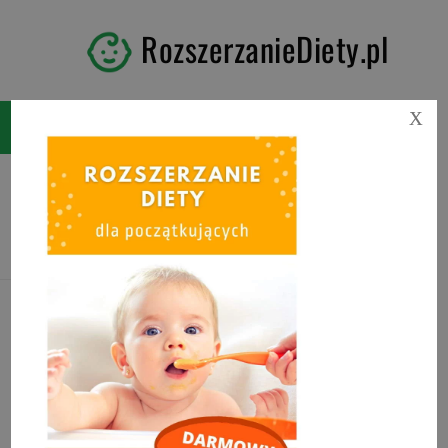
RozszerzanieDiety.pl
X
Tag:
kurs blw