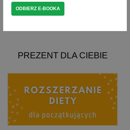
dodamy też szpinak.
CZYTAJ WIĘCEJ
OBIAD DLA DZIECKA
PREZENT DLA CIEBIE