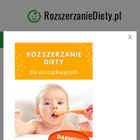
RozszerzanieDiety.pl
X
Tag:
mielone dla
niemowlaka