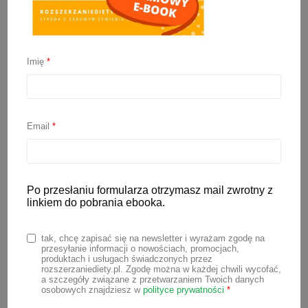
Imię
*
Kotlety mielone pieczone
Email
*
19 lipca 2020
Po przesłaniu formularza otrzymasz mail zwrotny z
Mielone, czyli klasyczny polski obiad.
linkiem do pobrania ebooka.
Jak go przygotować, aby niemowlak też
tak, chcę zapisać się na newsletter i wyrażam zgodę na
mógł zjeść? Proponuję zamiast
przesyłanie informacji o nowościach, promocjach,
smażenia na głębokim tłuszczu wybrać
produktach i usługach świadczonych przez
rozszerzaniediety.pl. Zgodę można w każdej chwili wycofać,
kotlety mielone pieczone w piekarniku. A
a szczegóły związane z przetwarzaniem Twoich danych
osobowych znajdziesz w
polityce prywatności
*
żeby było jeszcze zdrowiej do środka