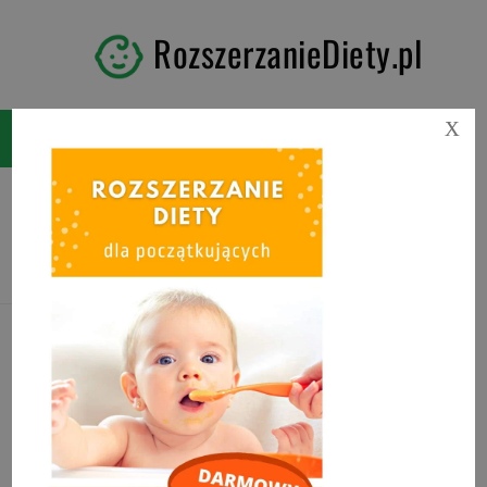
RozszerzanieDiety.pl
X
Tag:
mięso dla niemowlaka