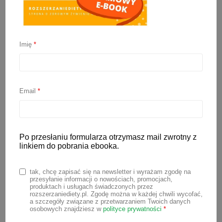
Imię
*
Jakie mięso dla
niemowlaka będzie
najlepsze?
Email
*
14 sierpnia 2023
Po przesłaniu formularza otrzymasz mail zwrotny z
Według aktualnych zaleceń mięso warto
linkiem do pobrania ebooka.
wprowadzić do diety dziecka już od
samego początku rozszerzanie diety,
tak, chcę zapisać się na newsletter i wyrażam zgodę na
przesyłanie informacji o nowościach, promocjach,
czyli po ukończeniu 6 miesiąca życia.
produktach i usługach świadczonych przez
rozszerzaniediety.pl. Zgodę można w każdej chwili wycofać,
Dlaczego? Mięso to świetne źródło
a szczegóły związane z przetwarzaniem Twoich danych
osobowych znajdziesz w
polityce prywatności
*
żelaza, które jest kluczowym