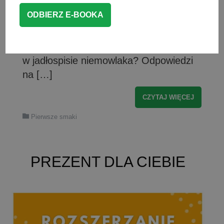
składnikiem diety niemowlaka. Jakie
mięso dla niemowlaka będzie
najlepsze? Czym się kierować przy jego
zakupie oraz jak często powinno gościć
w jadłospisie niemowlaka? Odpowiedzi
na […]
CZYTAJ WIĘCEJ
Pierwsze smaki
PREZENT DLA CIEBIE