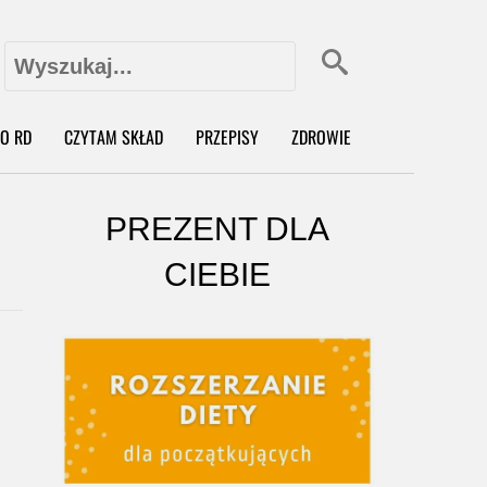
Szukaj:
X
O RD
CZYTAM SKŁAD
PRZEPISY
ZDROWIE
PREZENT DLA
CIEBIE
o