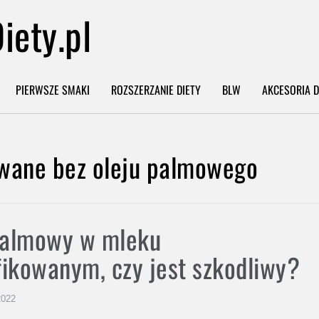
iety.pl
PIERWSZE SMAKI
ROZSZERZANIE DIETY
BLW
AKCESORIA D
Imię
*
wane bez oleju palmowego
Email
*
palmowy w mleku
Po przesłaniu formularza otrzymasz
mail zwrotny z linkiem do pobrania
ikowanym, czy jest szkodliwy?
ebooka.
tak, chcę zapisać się na newsletter i
2022
wyrażam zgodę na przesyłanie informacji 
nowościach, promocjach, produktach i