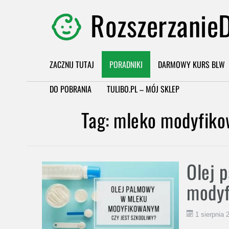
RozszerzanieD
ZACZNIJ TUTAJ
PORADNIKI
DARMOWY KURS BLW
DO POBRANIA
TULIBO.PL – MÓJ SKLEP
Tag:
mleko modyfiko
Olej 
modyf
1 sierpnia 