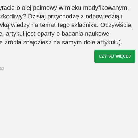
usługach świadczonych przez
ytacie o olej palmowy w mleku modyfikowanym,
rozszerzaniediety.pl. Zgodę można w każd
chwili wycofać, a szczegóły związane z
szkodliwy? Dzisiaj przychodzę z odpowiedzią i
przetwarzaniem Twoich danych osobowyc
znajdziesz w
polityce prywatności
*
wką wiedzy na temat tego składnika. Oczywiście,
e, artykuł jest oparty o badania naukowe
e źródła znajdziesz na samym dole artykułu).
CZYTAJ WIĘCEJ
ad