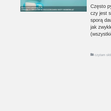
Często p
czy jest 
sporą da
jak zwykl
(wszystki
czytam skł