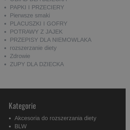
PAPKI I PRZECIERY
Pierwsze smaki
PLACUSZKI I GOFRY
POTRAWY Z JAJEK
PRZEPISY DLA NIEMOWLAKA
rozszerzanie diety
Zdrowie
ZUPY DLA DZIECKA
Kategorie
Akcesoria do rozszerzania diety
BLW