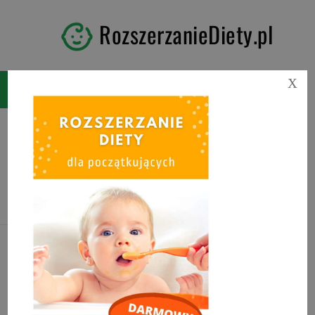
RozszerzanieDiety.pl
X
Tag:
muffinki jajeczne dla
niemowlaka