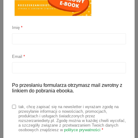
Imię
*
Muffinki jajeczne BLW
Email
*
28 marca 2021
Muffinki jajeczne to ciekawy sposób na
podanie dziecku jajka oraz jednocześnie
Po przesłaniu formularza otrzymasz mail zwrotny z
linkiem do pobrania ebooka.
dobra okazja na przemycenie sporej
ilości warzyw. Można tutaj dowolnie
tak, chcę zapisać się na newsletter i wyrażam zgodę na
modyfikować składniki i dodawać takie
przesyłanie informacji o nowościach, promocjach,
produktach i usługach świadczonych przez
warzywa, na jakie akurat mamy ochotę.
rozszerzaniediety.pl. Zgodę można w każdej chwili wycofać,
a szczegóły związane z przetwarzaniem Twoich danych
Do muffinek jajecznych będą pasować
osobowych znajdziesz w
polityce prywatności
*
wszystkie zielone warzywa takie jak