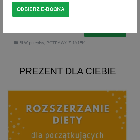
brokuł, szpinak, jarmuż, groszek,
awokado, czy papryka.
CZYTAJ WIĘCEJ
BLW przepisy
,
POTRAWY Z JAJEK
PREZENT DLA CIEBIE