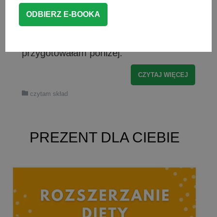
niepotrzebnych dodatków. Jak wybrać
odpowiednie mleko roślinne? Sprawdź
ranking mleka roślinnego, który
przygotowałam poniżej.
CZYTAJ WIĘCEJ
czytam skład
PREZENT DLA CIEBIE