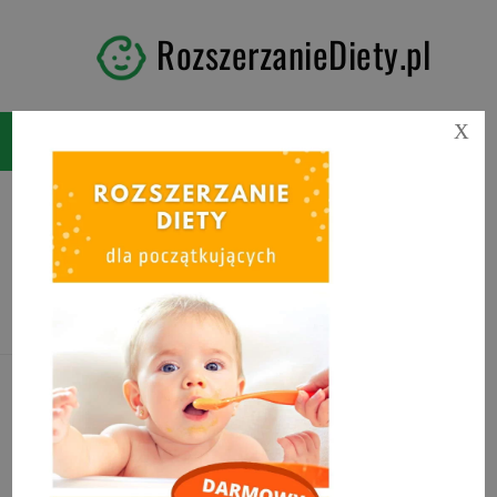
RozszerzanieDiety.pl
X
Tag:
napoje roślinne
ranking