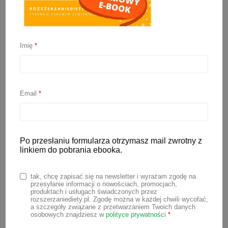
Imię
*
Mleka roślinne – ranking
Email
*
7 marca 2022
Napoje roślinne z roku na rok stają się
coraz bardziej popularne. Są one
Po przesłaniu formularza otrzymasz mail zwrotny z
linkiem do pobrania ebooka.
dobrym zamiennikiem dla mleka
krowiego, jeśli nie jemy produktów
tak, chcę zapisać się na newsletter i wyrażam zgodę na
odzwierzęcych, bądź nie możemy
przesyłanie informacji o nowościach, promocjach,
produktach i usługach świadczonych przez
spożywać zwykłego mleka. Często
rozszerzaniediety.pl. Zgodę można w każdej chwili wycofać,
a szczegóły związane z przetwarzaniem Twoich danych
jednak mleka roślinne ze sklepu mają
osobowych znajdziesz w
polityce prywatności
*
kiepski skład i zawierają masę