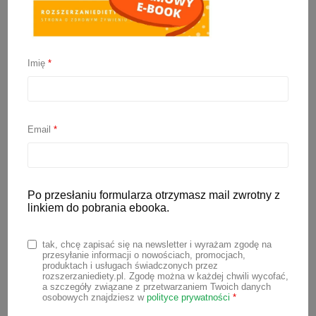
Imię
*
Nawał pokarmu
Email
*
15 lipca 2022
Wydawałoby się, że karmienie piersią to
tak naturalna i intuicyjna czynność, że
Po przesłaniu formularza otrzymasz mail zwrotny z
linkiem do pobrania ebooka.
nie jest w stanie nas zaskoczyć. Jednak
na początku karmienia piersią często
tak, chcę zapisać się na newsletter i wyrażam zgodę na
zdarzają się sytuacje, które budzą u
przesyłanie informacji o nowościach, promocjach,
produktach i usługach świadczonych przez
młodych mam obawy. Jedną z takich
rozszerzaniediety.pl. Zgodę można w każdej chwili wycofać,
a szczegóły związane z przetwarzaniem Twoich danych
sytuacji jest nawał pokarmu (nawał
osobowych znajdziesz w
polityce prywatności
*
mleczny), który pojawia się zazwyczaj