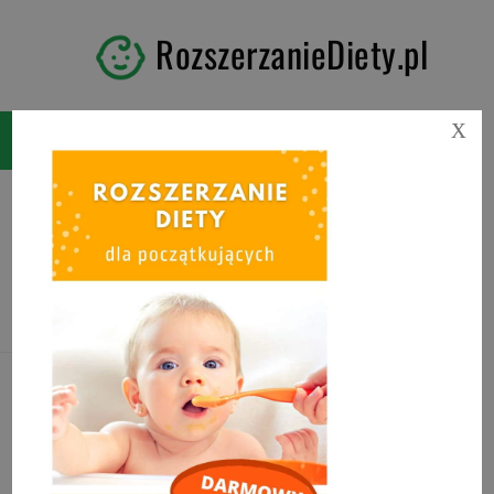
RozszerzanieDiety.pl
X
Tag:
Nawał pokarmu
objawy