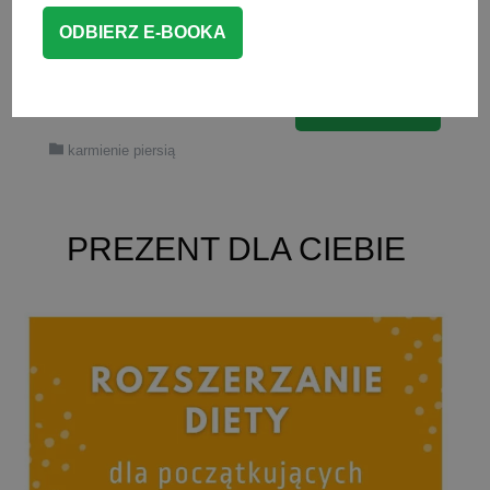
zaraz po wyjściu mamy z dzieckiem ze
szpitala. Jakie […]
CZYTAJ WIĘCEJ
karmienie piersią
PREZENT DLA CIEBIE