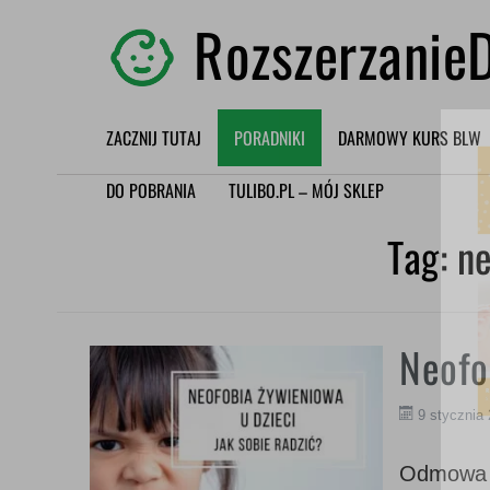
RozszerzanieD
ZACZNIJ TUTAJ
PORADNIKI
DARMOWY KURS BLW
DO POBRANIA
TULIBO.PL – MÓJ SKLEP
Tag:
ne
Neofo
9 stycznia
Odmowa s