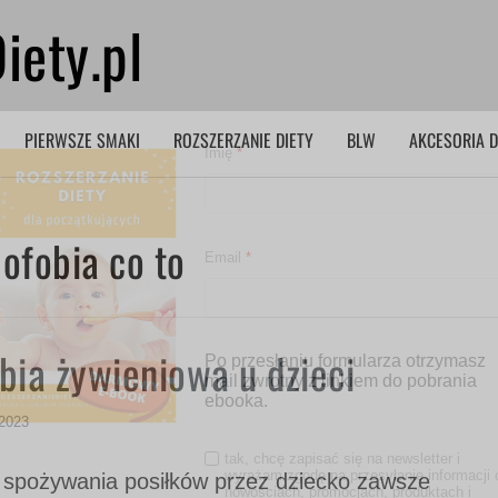
iety.pl
PIERWSZE SMAKI
ROZSZERZANIE DIETY
BLW
AKCESORIA D
Imię
*
ofobia co to
Email
*
bia żywieniowa u dzieci
Po przesłaniu formularza otrzymasz
mail zwrotny z linkiem do pobrania
ebooka.
 2023
tak, chcę zapisać się na newsletter i
wyrażam zgodę na przesyłanie informacji 
pożywania posiłków przez dziecko zawsze
nowościach, promocjach, produktach i