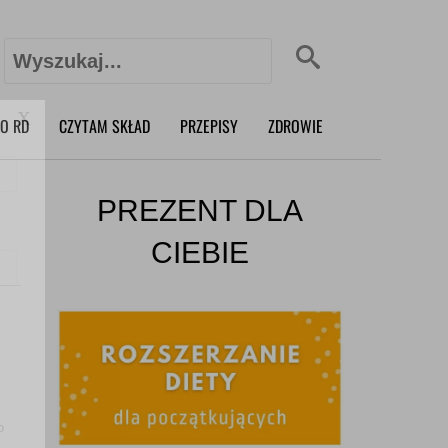
Szukaj:
X
O RD
CZYTAM SKŁAD
PRZEPISY
ZDROWIE
PREZENT DLA
CIEBIE
o