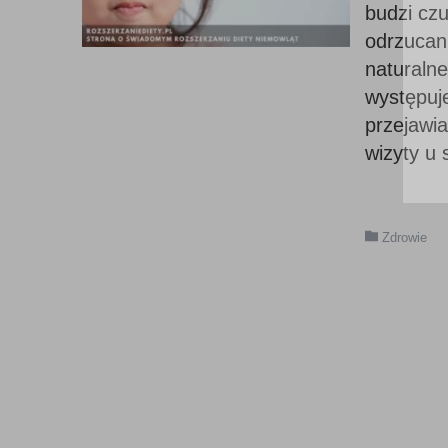
budzi cz
odrzucan
naturalne
występuje
przejawi
wizyty u 
Zdrowie