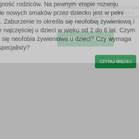
ujność rodziców. Na pewnym etapie rozwoju
usługach świadczonych przez
rozszerzaniediety.pl. Zgodę można w każd
ie nowych smaków przez dziecko jest w pełni
chwili wycofać, a szczegóły związane z
przetwarzaniem Twoich danych osobowyc
. Zaburzenie to określa się neofobią żywieniową i
znajdziesz w
polityce prywatności
*
 najczęściej u dzieci w wieku od 2 do 6 lat. Czym
a się neofobia żywieniowa u dzieci? Czy wymaga
specjalisty?
CZYTAJ WIĘCEJ