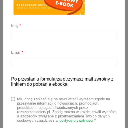
Imię
*
Potrawy wigilijne dla
dzieci i niemowląt
Email
*
1 grudnia 2025
Wielkimi krokami zbliżają się Święta, a
wraz z nimi kolacja wigilijna. Przy stole
Po przesłaniu formularza otrzymasz mail zwrotny z
linkiem do pobrania ebooka.
zasiądą zarówno dorośli, jak i maluchy.
Na pewno zastanawiasz się, czy
tak, chcę zapisać się na newsletter i wyrażam zgodę na
najmłodsze dzieci w rodzinie będą
przesyłanie informacji o nowościach, promocjach,
produktach i usługach świadczonych przez
mogły spróbować wigilijnych specjałów,
rozszerzaniediety.pl. Zgodę można w każdej chwili wycofać,
a szczegóły związane z przetwarzaniem Twoich danych
czy trzeba dla nich gotować osobno.
osobowych znajdziesz w
polityce prywatności
*
Poniżej znajdziesz podpowiedzi, jak