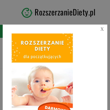
RozszerzanieDiety.pl
X
Tag:
niemowlę mak