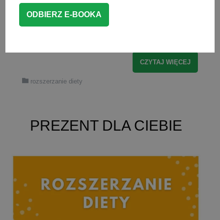
przygotować się do świąt z
niemowlakiem oraz jak zmodyfikować
tradycyjne świąteczne potrawy, […]
CZYTAJ WIĘCEJ
rozszerzanie diety
PREZENT DLA CIEBIE