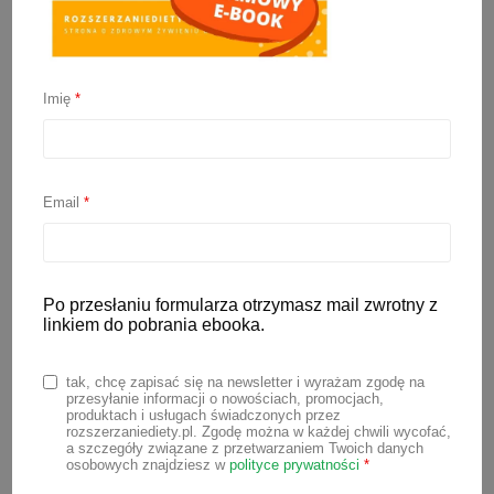
Imię
*
Sól w diecie niemowlaka
– jaka jest bezpieczna
Email
*
ilość?
Po przesłaniu formularza otrzymasz mail zwrotny z
20 września 2024
linkiem do pobrania ebooka.
Podawanie dziecku potraw z rodzinnego
tak, chcę zapisać się na newsletter i wyrażam zgodę na
stołu to wielkie ułatwienie dla osoby
przesyłanie informacji o nowościach, promocjach,
produktach i usługach świadczonych przez
przygotowującej posiłki. Nie trzeba
rozszerzaniediety.pl. Zgodę można w każdej chwili wycofać,
a szczegóły związane z przetwarzaniem Twoich danych
wtedy gotować dań specjalnie dla
osobowych znajdziesz w
polityce prywatności
*
maluszka. Jednak należy uważać na to,