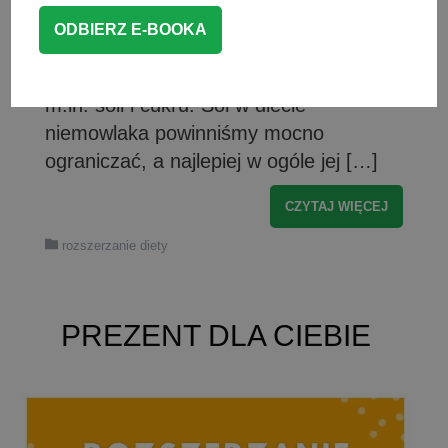
co ląduje w posiłku, ponieważ podczas
rozszerzania diety niemowlaka
powinniśmy unikać kilku produktów
m.in. soli i cukru. Sól w diecie
niemowlaka powinniśmy mocno
ograniczać, a najlepiej w ogóle jej […]
CZYTAJ WIĘCEJ
rozszerzanie diety
PREZENT DLA CIEBIE