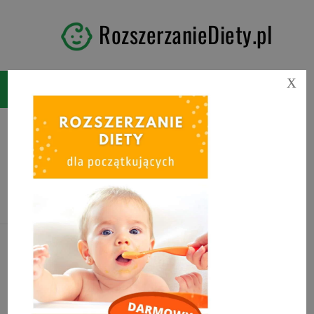
RozszerzanieDiety.pl
X
Tag:
Od kiedy można solić
posiłki dla dziecka