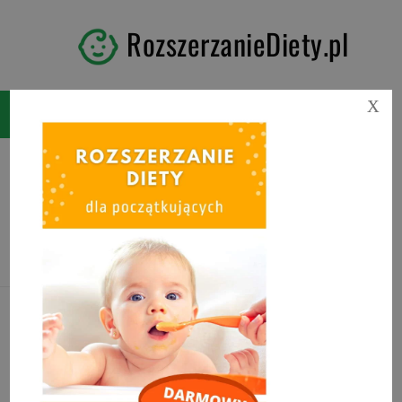
RozszerzanieDiety.pl
X
Tag:
olej palmowy czy
szkodliwy?