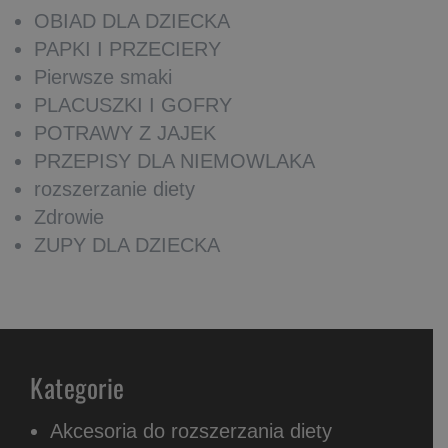
OBIAD DLA DZIECKA
PAPKI I PRZECIERY
Pierwsze smaki
PLACUSZKI I GOFRY
POTRAWY Z JAJEK
PRZEPISY DLA NIEMOWLAKA
rozszerzanie diety
Zdrowie
ZUPY DLA DZIECKA
Kategorie
Akcesoria do rozszerzania diety