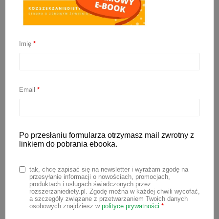
Imię
*
Olej palmowy w mleku
modyfikowanym, czy jest
Email
*
szkodliwy?
Po przesłaniu formularza otrzymasz mail zwrotny z
1 sierpnia 2022
linkiem do pobrania ebooka.
Często pytacie o olej palmowy w mleku
tak, chcę zapisać się na newsletter i wyrażam zgodę na
modyfikowanym, czy jest szkodliwy?
przesyłanie informacji o nowościach, promocjach,
produktach i usługach świadczonych przez
Dzisiaj przychodzę z odpowiedzią i
rozszerzaniediety.pl. Zgodę można w każdej chwili wycofać,
a szczegóły związane z przetwarzaniem Twoich danych
sporą dawką wiedzy na temat tego
osobowych znajdziesz w
polityce prywatności
*
składnika. Oczywiście, jak zwykle,