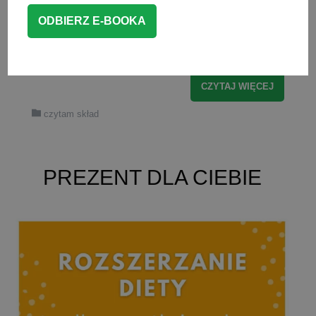
artykuł jest oparty o badania naukowe
(wszystkie źródła znajdziesz na samym
dole artykułu).
CZYTAJ WIĘCEJ
czytam skład
PREZENT DLA CIEBIE