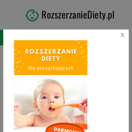
RozszerzanieDiety.pl
X
Tag:
olej z czarnuszki na
AZS