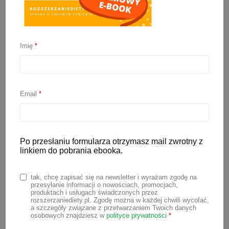
Imię
*
Olej z czarnuszki dla
dzieci – ile, jak i od kiedy
Email
*
można podawać
dzieciom?
Po przesłaniu formularza otrzymasz mail zwrotny z
linkiem do pobrania ebooka.
22 listopada 2021
tak, chcę zapisać się na newsletter i wyrażam zgodę na
przesyłanie informacji o nowościach, promocjach,
Przyszedł rok szkolny, a wraz z nim
produktach i usługach świadczonych przez
rozszerzaniediety.pl. Zgodę można w każdej chwili wycofać,
pytania rodziców o to jak naturalnie
a szczegóły związane z przetwarzaniem Twoich danych
wspierać odporność dziecka i jak
osobowych znajdziesz w
polityce prywatności
*