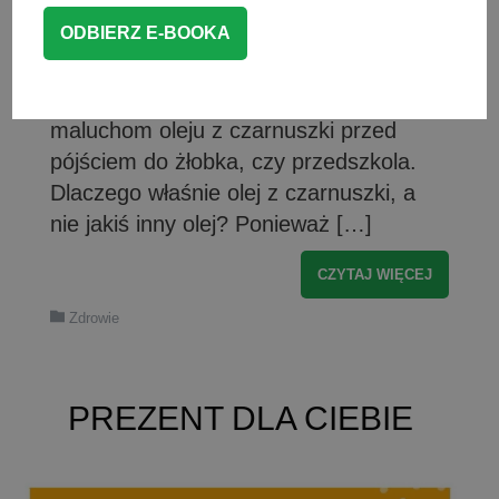
domowymi sposobami walczyć z
infekcjami. Na naszej grupie Mamy
często jeszcze przed sezonem
jesienno-zimowym polecają podawanie
maluchom oleju z czarnuszki przed
pójściem do żłobka, czy przedszkola.
Dlaczego właśnie olej z czarnuszki, a
nie jakiś inny olej? Ponieważ […]
CZYTAJ WIĘCEJ
Zdrowie
PREZENT DLA CIEBIE