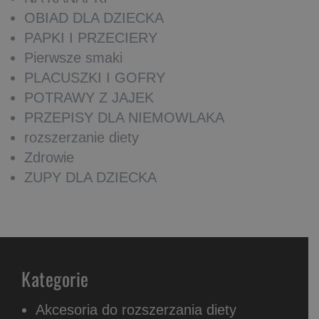
OBIAD DLA DZIECKA
PAPKI I PRZECIERY
Pierwsze smaki
PLACUSZKI I GOFRY
POTRAWY Z JAJEK
PRZEPISY DLA NIEMOWLAKA
rozszerzanie diety
Zdrowie
ZUPY DLA DZIECKA
Kategorie
Akcesoria do rozszerzania diety