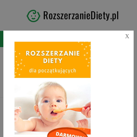
RozszerzanieDiety.pl
X
Tag:
oznaki głodu
noworodka