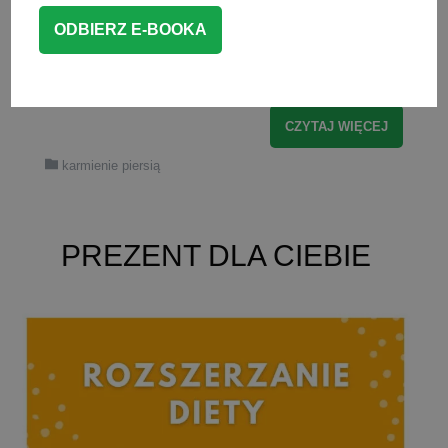
wiele pytań i wątpliwości. Warto
przygotować się co nieco do tego
pięknego […]
CZYTAJ WIĘCEJ
karmienie piersią
PREZENT DLA CIEBIE