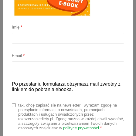
Imię
*
Karmienie noworodka
Email
*
24 maja 2022
Kiedy przystawić dziecko po raz
pierwszy do piersi? Co ile karmić
Po przesłaniu formularza otrzymasz mail zwrotny z
linkiem do pobrania ebooka.
noworodka? Czy po cięciu cesarskim
można od razu karmić tak jak po
tak, chcę zapisać się na newsletter i wyrażam zgodę na
porodzie naturalnym? To tylko kilka z
przesyłanie informacji o nowościach, promocjach,
produktach i usługach świadczonych przez
wielu pytań, które nurtują przyszłych
rozszerzaniediety.pl. Zgodę można w każdej chwili wycofać,
a szczegóły związane z przetwarzaniem Twoich danych
rodziców. Karmienie noworodka piersią,
osobowych znajdziesz w
polityce prywatności
*
choć jest naturalną czynnością, budzi