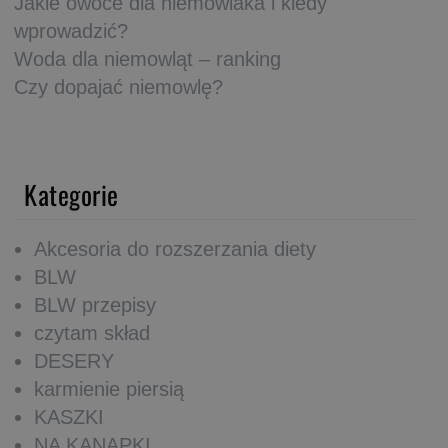
Jakie owoce dla niemowlaka i kiedy
wprowadzić?
Woda dla niemowląt – ranking
Czy dopajać niemowlę?
Kategorie
Akcesoria do rozszerzania diety
BLW
BLW przepisy
czytam skład
DESERY
karmienie piersią
KASZKI
NA KANAPKI