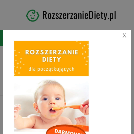
RozszerzanieDiety.pl
X
Tag:
pierwsze karmienie
noworodka