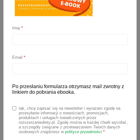
Imię
*
Karmienie noworodka
Email
*
24 maja 2022
Kiedy przystawić dziecko po raz
pierwszy do piersi? Co ile karmić
Po przesłaniu formularza otrzymasz mail zwrotny z
linkiem do pobrania ebooka.
noworodka? Czy po cięciu cesarskim
można od razu karmić tak jak po
tak, chcę zapisać się na newsletter i wyrażam zgodę na
porodzie naturalnym? To tylko kilka z
przesyłanie informacji o nowościach, promocjach,
produktach i usługach świadczonych przez
wielu pytań, które nurtują przyszłych
rozszerzaniediety.pl. Zgodę można w każdej chwili wycofać,
a szczegóły związane z przetwarzaniem Twoich danych
rodziców. Karmienie noworodka piersią,
osobowych znajdziesz w
polityce prywatności
*
choć jest naturalną czynnością, budzi