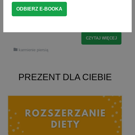
wiele pytań i wątpliwości. Warto
przygotować się co nieco do tego
pięknego […]
CZYTAJ WIĘCEJ
karmienie piersią
PREZENT DLA CIEBIE