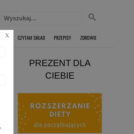
Szukaj:
X
O RD
CZYTAM SKŁAD
PRZEPISY
ZDROWIE
PREZENT DLA
CIEBIE
o