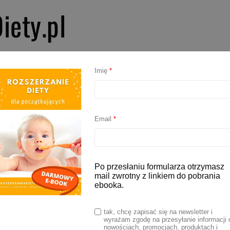
iety.pl
PIERWSZE SMAKI
ROZSZERZANIE DIETY
BLW
AKCESORIA D
Imię
*
 sok dla niemowlaka
Email
*
dla niemowląt
Po przesłaniu formularza otrzymasz
mail zwrotny z linkiem do pobrania
ebooka.
22
tak, chcę zapisać się na newsletter i
wyrażam zgodę na przesyłanie informacji 
lamowane są jako zdrowe, łatwo dostępne,
nowościach, promocjach, produktach i