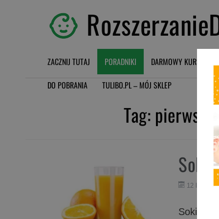
RozszerzanieD
ZACZNIJ TUTAJ
PORADNIKI
DARMOWY KURS BLW
DO POBRANIA
TULIBO.PL – MÓJ SKLEP
Tag:
pierwszy
Soki 
12 lipca 20
Soki rek