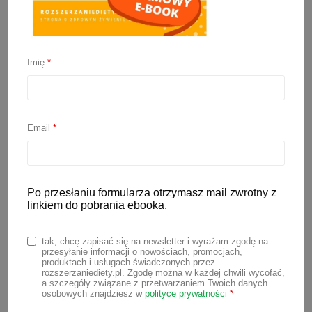
Imię
*
Placki z buraka dla
niemowlaka
Email
*
12 października 2023
Dzisiaj mam dla Was przepis na pyszne
placki z buraka z owocami. Można
Po przesłaniu formularza otrzymasz mail zwrotny z
linkiem do pobrania ebooka.
dodać do nich jabłko, gruszkę lub
banana i zawsze się udają. Mają piękny
tak, chcę zapisać się na newsletter i wyrażam zgodę na
różowy kolor, który pewnie najbardziej
przesyłanie informacji o nowościach, promocjach,
produktach i usługach świadczonych przez
spodoba się małym księżniczkom. U
rozszerzaniediety.pl. Zgodę można w każdej chwili wycofać,
a szczegóły związane z przetwarzaniem Twoich danych
nas “różowe placki” rządzą w prawie
osobowych znajdziesz w
polityce prywatności
*
każdy weekend 😉