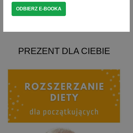
CZYTAJ WIĘCEJ
BLW przepisy
,
PLACUSZKI I GOFRY
PREZENT DLA CIEBIE