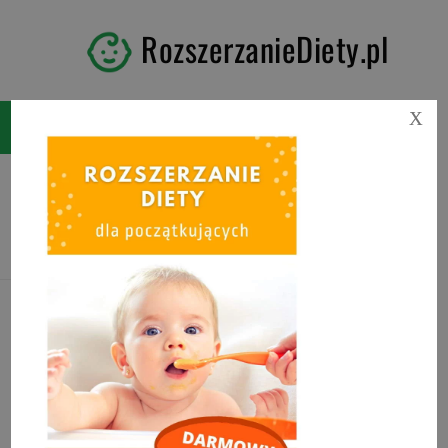
RozszerzanieDiety.pl
X
Tag:
placki buraczane