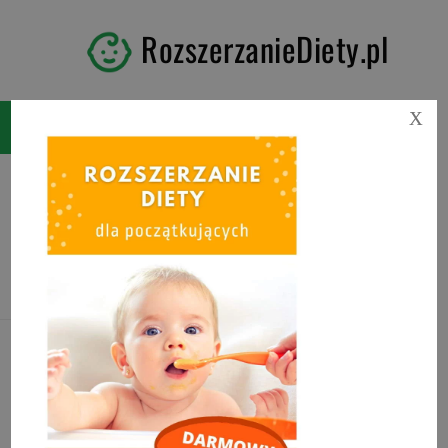
RozszerzanieDiety.pl
X
Tag:
placuszki z jabłkami
blw