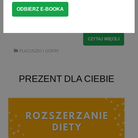
przepis na przepyszne placki z jabłkami.
Idealne na podwieczorek lub śniadanie
dla niemowlaka, […]
CZYTAJ WIĘCEJ
PLACUSZKI I GOFRY
PREZENT DLA CIEBIE