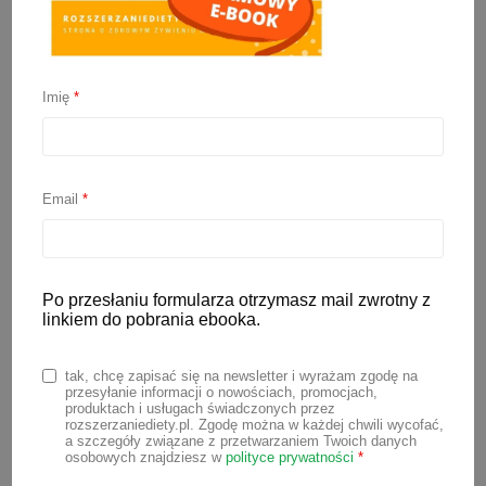
Imię
*
Placki z jabłkami
Email
*
2 listopada 2023
Placki jabłkowe to jedno z tych dań,
które bez trudu przywołuje wspomnienia
Po przesłaniu formularza otrzymasz mail zwrotny z
linkiem do pobrania ebooka.
dzieciństwa i wywołuje uśmiech na
twarzy. Złociste i chrupiące na
tak, chcę zapisać się na newsletter i wyrażam zgodę na
zewnątrz, a jednocześnie miękkie i
przesyłanie informacji o nowościach, promocjach,
produktach i usługach świadczonych przez
soczyste w środku, te smakołyki to
rozszerzaniediety.pl. Zgodę można w każdej chwili wycofać,
a szczegóły związane z przetwarzaniem Twoich danych
prawdziwa uczta dla podniebienia.
osobowych znajdziesz w
polityce prywatności
*
Poniżej znajdziesz prosty i szybki