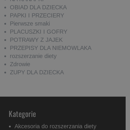
OBIAD DLA DZIECKA
PAPKI I PRZECIERY
Pierwsze smaki
PLACUSZKI I GOFRY
POTRAWY Z JAJEK
PRZEPISY DLA NIEMOWLAKA
rozszerzanie diety
Zdrowie
ZUPY DLA DZIECKA
Kategorie
Akcesoria do rozszerzania diety