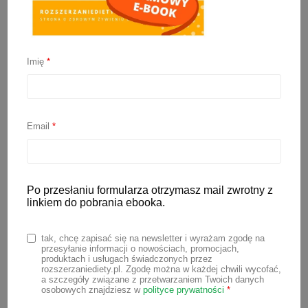
Imię
*
Placki z jabłkami
2 listopada 2023
Email
*
Placki jabłkowe to jedno z tych dań,
które bez trudu przywołuje wspomnienia
dzieciństwa i wywołuje uśmiech na
Po przesłaniu formularza otrzymasz mail zwrotny z
twarzy. Złociste i chrupiące na
linkiem do pobrania ebooka.
zewnątrz, a jednocześnie miękkie i
soczyste w środku, te smakołyki to
tak, chcę zapisać się na newsletter i wyrażam zgodę na
przesyłanie informacji o nowościach, promocjach,
prawdziwa uczta dla podniebienia.
produktach i usługach świadczonych przez
rozszerzaniediety.pl. Zgodę można w każdej chwili wycofać,
Poniżej znajdziesz prosty i szybki
a szczegóły związane z przetwarzaniem Twoich danych
osobowych znajdziesz w
polityce prywatności
*
przepis na przepyszne placki z jabłkami.