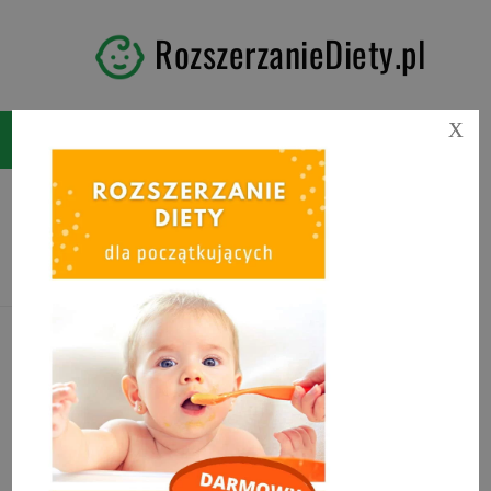
RozszerzanieDiety.pl
X
Tag:
placuszki z jabłkami