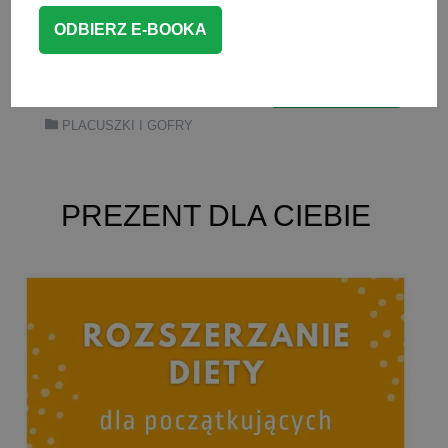
Idealne na podwieczorek lub śniadanie
dla niemowlaka, […]
CZYTAJ WIĘCEJ
PLACUSZKI I GOFRY
PREZENT DLA CIEBIE