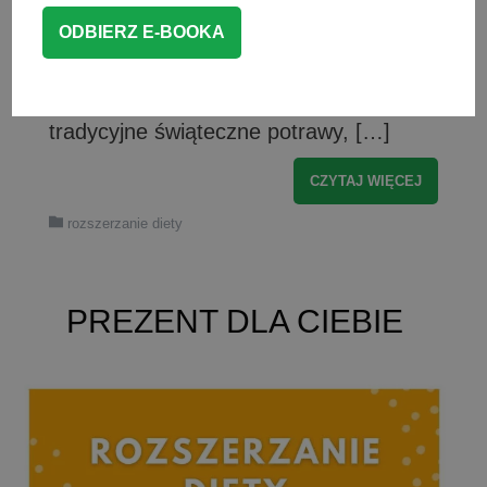
czy trzeba dla nich gotować osobno.
Poniżej znajdziesz podpowiedzi, jak
przygotować się do świąt z
niemowlakiem oraz jak zmodyfikować
tradycyjne świąteczne potrawy, […]
CZYTAJ WIĘCEJ
rozszerzanie diety
PREZENT DLA CIEBIE