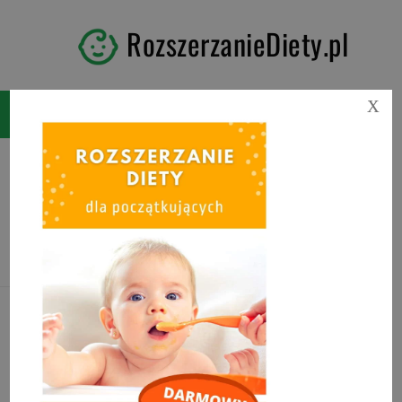
RozszerzanieDiety.pl
X
Tag:
potrawy wigilijne dla
dzieci