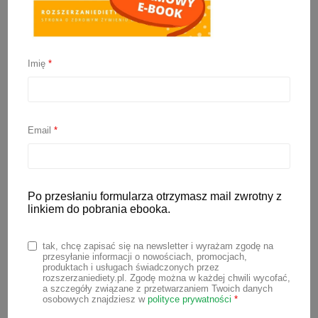
Imię
*
Potrawy wigilijne dla
dzieci i niemowląt
Email
*
1 grudnia 2025
Po przesłaniu formularza otrzymasz mail zwrotny z
Wielkimi krokami zbliżają się Święta, a
linkiem do pobrania ebooka.
wraz z nimi kolacja wigilijna. Przy stole
zasiądą zarówno dorośli, jak i maluchy.
tak, chcę zapisać się na newsletter i wyrażam zgodę na
przesyłanie informacji o nowościach, promocjach,
Na pewno zastanawiasz się, czy
produktach i usługach świadczonych przez
rozszerzaniediety.pl. Zgodę można w każdej chwili wycofać,
najmłodsze dzieci w rodzinie będą
a szczegóły związane z przetwarzaniem Twoich danych
osobowych znajdziesz w
polityce prywatności
*
mogły spróbować wigilijnych specjałów,