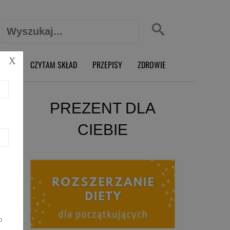
Szukaj:
X
O RD
CZYTAM SKŁAD
PRZEPISY
ZDROWIE
PREZENT DLA
CIEBIE
o