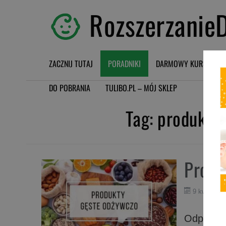
RozszerzanieD
ZACZNIJ TUTAJ
PORADNIKI
DARMOWY KURS BLW
DO POBRANIA
TULIBO.PL – MÓJ SKLEP
Tag:
produkty 
Produ
9 kwietnia
Odpowiedn