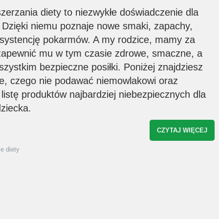
usługach świadczonych przez
zerzania diety to niezwykłe doświadczenie dla
rozszerzaniediety.pl. Zgodę można w każd
chwili wycofać, a szczegóły związane z
 Dzięki niemu poznaje nowe smaki, zapachy,
przetwarzaniem Twoich danych osobowyc
znajdziesz w
polityce prywatności
*
systencję pokarmów. A my rodzice, mamy za
zapewnić mu w tym czasie zdrowe, smaczne, a
zystkim bezpieczne posiłki. Poniżej znajdziesz
je, czego nie podawać niemowlakowi oraz
listę produktów najbardziej niebezpiecznych dla
dziecka.
CZYTAJ WIĘCEJ
e diety