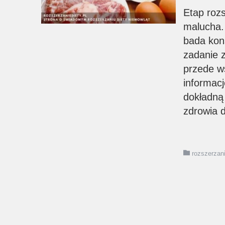
Etap rozs
malucha.
bada kon
zadanie 
przede ws
informac
dokładną 
zdrowia 
rozszerzani