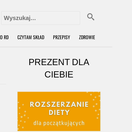
Szukaj:
X
O RD
CZYTAM SKŁAD
PRZEPISY
ZDROWIE
PREZENT DLA
CIEBIE
o