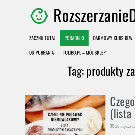
RozszerzanieD
ZACZNIJ TUTAJ
PORADNIKI
DARMOWY KURS BLW
DO POBRANIA
TULIBO.PL – MÓJ SKLEP
Tag:
produkty z
Czego
(list
20 styczni