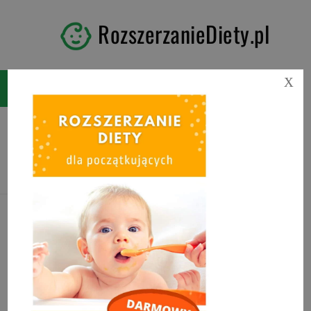
RozszerzanieDiety.pl
X
Tag:
puree z dyni do czego