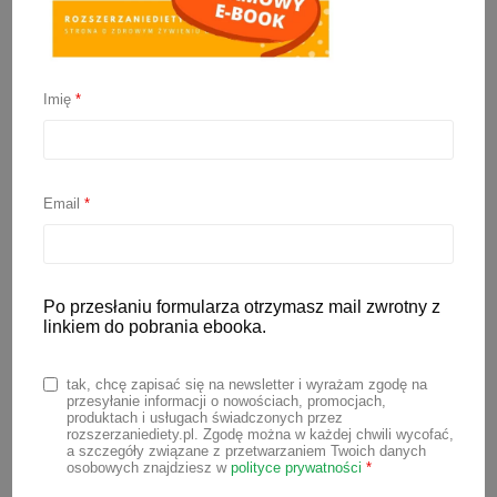
Imię
*
Puree z dyni
2 października 2022
Email
*
Jesienią, gdy zaczyna się sezon na
dynię, warto go wykorzystać i
przygotować puree z dyni. Taki mus z
Po przesłaniu formularza otrzymasz mail zwrotny z
dyni jest bardzo uniwersalny. Świetnie
linkiem do pobrania ebooka.
sprawdzi się do przygotowania placków
z dyni dla niemowlaka, ale nie tylko.
tak, chcę zapisać się na newsletter i wyrażam zgodę na
przesyłanie informacji o nowościach, promocjach,
Możesz go wykorzystać do
produktach i usługach świadczonych przez
rozszerzaniediety.pl. Zgodę można w każdej chwili wycofać,
przygotowania zup, sosów, ciast,
a szczegóły związane z przetwarzaniem Twoich danych
osobowych znajdziesz w
polityce prywatności
*
deserów, czy kaszek dla dzieci.