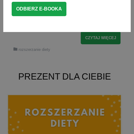
stałych do diety dziecka, zebrałam w
jednym miejscu najnowsze zalecenia
(2026 r.) dotyczące […]
CZYTAJ WIĘCEJ
rozszerzanie diety
PREZENT DLA CIEBIE