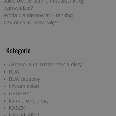
Jakie owoce dla niemowlaka i kiedy
wprowadzić?
Woda dla niemowląt – ranking
Czy dopajać niemowlę?
Kategorie
Akcesoria do rozszerzania diety
BLW
BLW przepisy
czytam skład
DESERY
karmienie piersią
KASZKI
NA KANAPKI