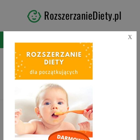
RozszerzanieDiety.pl
X
Tag:
rozszerzanie diety
2020