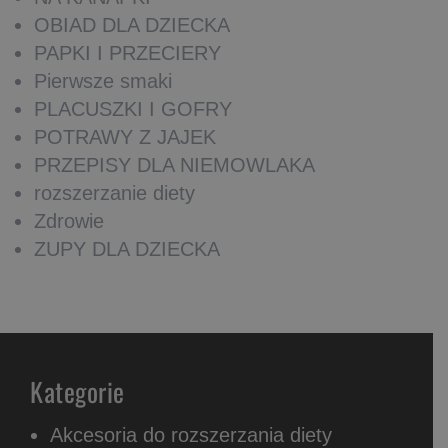
OBIAD DLA DZIECKA
PAPKI I PRZECIERY
Pierwsze smaki
PLACUSZKI I GOFRY
POTRAWY Z JAJEK
PRZEPISY DLA NIEMOWLAKA
rozszerzanie diety
Zdrowie
ZUPY DLA DZIECKA
Kategorie
Akcesoria do rozszerzania diety