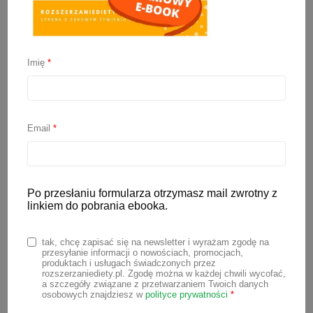
Imię
*
Rozszerzanie diety 2026
Email
*
10 stycznia 2026
Rozszerzanie diety niemowlaka to
wielka przygoda, ale jej początek często
Po przesłaniu formularza otrzymasz mail zwrotny z
linkiem do pobrania ebooka.
bywa stresujący dla młodych rodziców.
Zastanawiasz się co i jak podać
tak, chcę zapisać się na newsletter i wyrażam zgodę na
maluchowi na początek? Masz mętlik w
przesyłanie informacji o nowościach, promocjach,
produktach i usługach świadczonych przez
głowie czytając artykuły, których treści
rozszerzaniediety.pl. Zgodę można w każdej chwili wycofać,
a szczegóły związane z przetwarzaniem Twoich danych
często są ze sobą sprzeczne? Aby
osobowych znajdziesz w
polityce prywatności
*
ułatwić Ci wprowadzanie pokarmów