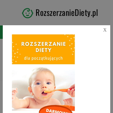
RozszerzanieDiety.pl
X
Tag:
rozszerzanie diety a
mleko