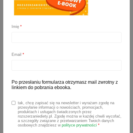
Imię
*
8 powodów dlaczego
niemowlę nie chce pić
Email
*
mleka
Po przesłaniu formularza otrzymasz mail zwrotny z
5 stycznia 2023
linkiem do pobrania ebooka.
Twoje niemowlę nie chce pić mleka?
tak, chcę zapisać się na newsletter i wyrażam zgodę na
Wiem, że to trudna sytuacja, ale
przesyłanie informacji o nowościach, promocjach,
produktach i usługach świadczonych przez
zachowaj spokój. Najczęściej jest to
rozszerzaniediety.pl. Zgodę można w każdej chwili wycofać,
a szczegóły związane z przetwarzaniem Twoich danych
tylko krótkotrwała niechęć
osobowych znajdziesz w
polityce prywatności
*
spowodowana jakimś wydarzeniem w