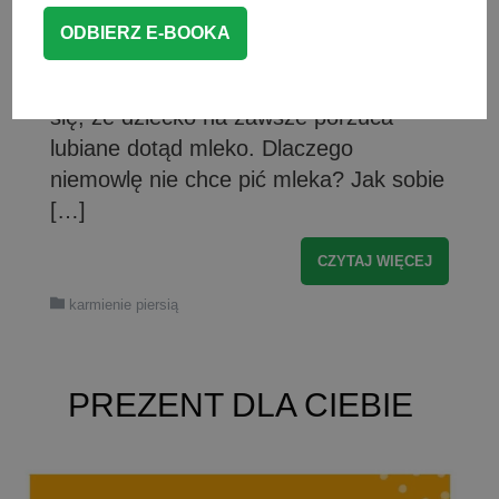
życiu dziecka (np. pojawieniem się
kolejnego zęba, skokiem rozwojowym,
czy infekcją). Jednak czasem zdarza
się, że dziecko na zawsze porzuca
lubiane dotąd mleko. Dlaczego
niemowlę nie chce pić mleka? Jak sobie
[…]
CZYTAJ WIĘCEJ
karmienie piersią
PREZENT DLA CIEBIE