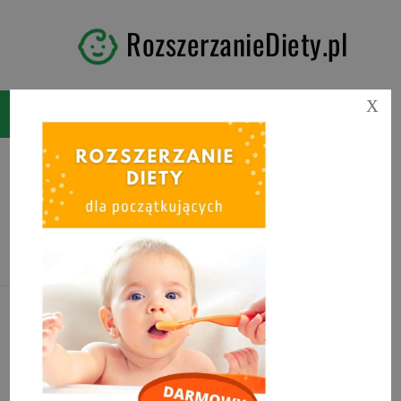
RozszerzanieDiety.pl
X
Tag:
rozszerzanie diety
alergika