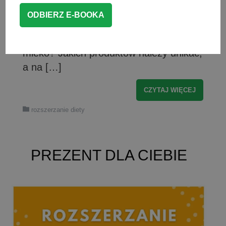
takie oczywiste. Warto jednak podjąć
odpowiednie działania, aby pomóc
maluszkowi. Jakie są objawy alergii na
mleko? Jakich produktów należy unikać,
a na […]
CZYTAJ WIĘCEJ
rozszerzanie diety
PREZENT DLA CIEBIE