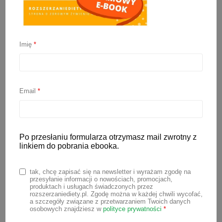
Imię
*
Rozszerzanie diety
niemowlaka z alergią na
Email
*
mleko
Po przesłaniu formularza otrzymasz mail zwrotny z
26 sierpnia 2022
linkiem do pobrania ebooka.
Coraz częściej spotykam się z alergią
tak, chcę zapisać się na newsletter i wyrażam zgodę na
na białka mleka krowiego u niemowląt.
przesyłanie informacji o nowościach, promocjach,
produktach i usługach świadczonych przez
Dotyka ona najczęściej małe dzieci,
rozszerzaniediety.pl. Zgodę można w każdej chwili wycofać,
a szczegóły związane z przetwarzaniem Twoich danych
rozpoczyna się zazwyczaj w 1 r.ż. i trwa
osobowych znajdziesz w
polityce prywatności
*
kilka lat, a jej objawy nie zawsze są