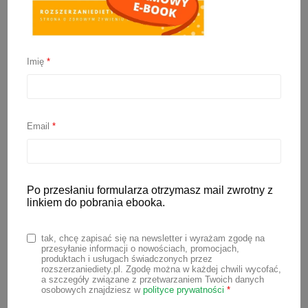
Imię
*
Rozszerzanie diety 2026
Email
*
10 stycznia 2026
Rozszerzanie diety niemowlaka to
wielka przygoda, ale jej początek często
Po przesłaniu formularza otrzymasz mail zwrotny z
linkiem do pobrania ebooka.
bywa stresujący dla młodych rodziców.
Zastanawiasz się co i jak podać
tak, chcę zapisać się na newsletter i wyrażam zgodę na
maluchowi na początek? Masz mętlik w
przesyłanie informacji o nowościach, promocjach,
produktach i usługach świadczonych przez
głowie czytając artykuły, których treści
rozszerzaniediety.pl. Zgodę można w każdej chwili wycofać,
a szczegóły związane z przetwarzaniem Twoich danych
często są ze sobą sprzeczne? Aby
osobowych znajdziesz w
polityce prywatności
*
ułatwić Ci wprowadzanie pokarmów