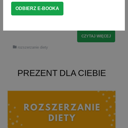
stałych do diety dziecka, zebrałam w
jednym miejscu najnowsze zalecenia
(2026 r.) dotyczące […]
CZYTAJ WIĘCEJ
rozszerzanie diety
PREZENT DLA CIEBIE