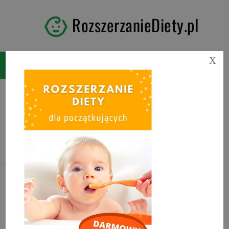
RozszerzanieDiety.pl
X
Tag:
schemat rozszerzania
diety 2020