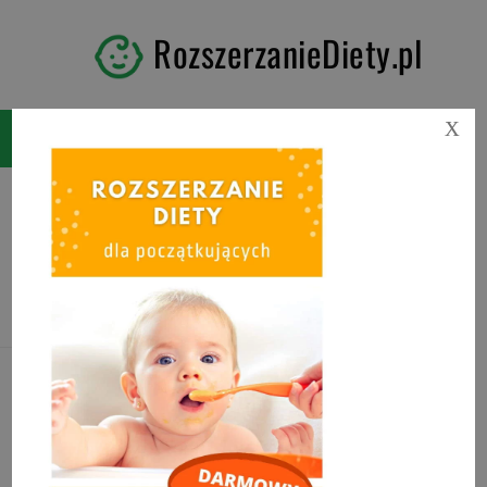
RozszerzanieDiety.pl
X
Tag:
słoiczki dla niemowląt
ranking