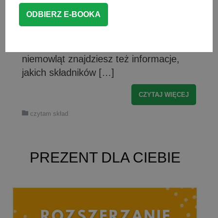
wyprodukowania dania, czyli oceniłam
skład słoiczków dla niemowląt, a nie ich
smak, czy konsystencję. W artykule
poza rankingiem słoiczków dla
niemowląt znajdziesz też informacje,
jakich składników […]
CZYTAJ WIĘCEJ
czytam skład
PREZENT DLA CIEBIE