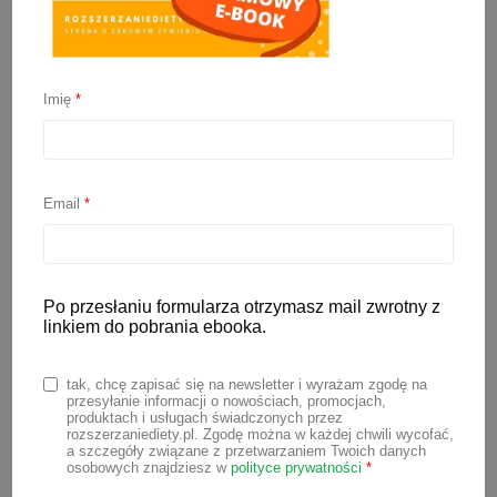
Imię
*
Słoiczki dla niemowląt –
ranking (obiadki i zupki)
Email
*
1 października 2024
Po przesłaniu formularza otrzymasz mail zwrotny z
Na rynku mamy ogromny wybór
linkiem do pobrania ebooka.
słoiczków dla niemowląt. W związku z
tym do porównania wybrałam tylko te
tak, chcę zapisać się na newsletter i wyrażam zgodę na
przesyłanie informacji o nowościach, promocjach,
najpopularniejszych marek. Tworząc
produktach i usługach świadczonych przez
rozszerzaniediety.pl. Zgodę można w każdej chwili wycofać,
poniższe zestawienie, brałam pod
a szczegóły związane z przetwarzaniem Twoich danych
osobowych znajdziesz w
polityce prywatności
*
uwagę jedynie składniki użyte do