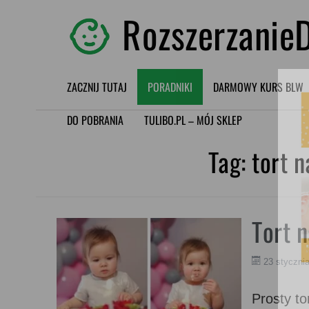
RozszerzanieD
ZACZNIJ TUTAJ
PORADNIKI
DARMOWY KURS BLW
DO POBRANIA
TULIBO.PL – MÓJ SKLEP
Tag:
tort n
Tort 
23 styczni
Prosty to