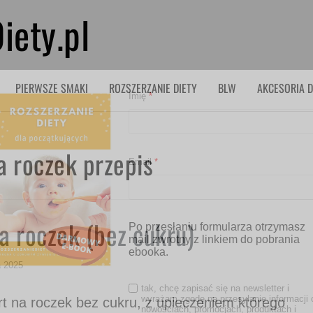
iety.pl
PIERWSZE SMAKI
ROZSZERZANIE DIETY
BLW
AKCESORIA D
Imię
*
a roczek przepis
Email
*
na roczek (bez cukru)
Po przesłaniu formularza otrzymasz
mail zwrotny z linkiem do pobrania
ebooka.
a 2025
tak, chcę zapisać się na newsletter i
wyrażam zgodę na przesyłanie informacji 
rt na roczek bez cukru, z upieczeniem którego
nowościach, promocjach, produktach i