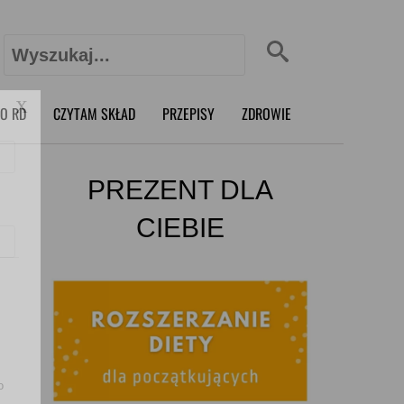
Szukaj:
X
O RD
CZYTAM SKŁAD
PRZEPISY
ZDROWIE
PREZENT DLA
CIEBIE
o