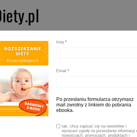
iety.pl
PIERWSZE SMAKI
ROZSZERZANIE DIETY
BLW
AKCESORIA D
Imię
*
łodycze dla dzieci
Email
*
e przekąski dla dzieci
Po przesłaniu formularza otrzymasz
mail zwrotny z linkiem do pobrania
ebooka.
da 2025
tak, chcę zapisać się na newsletter i
wyrażam zgodę na przesyłanie informacji 
y prosiliście mnie o zestawienie zdrowych
nowościach, promocjach, produktach i