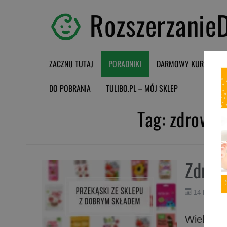
RozszerzanieD
ZACZNIJ TUTAJ
PORADNIKI
DARMOWY KURS BLW
DO POBRANIA
TULIBO.PL – MÓJ SKLEP
Tag:
zdrowe s
Zdrow
14 listopa
Wiele raz