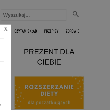
Szukaj:
X
O RD
CZYTAM SKŁAD
PRZEPISY
ZDROWIE
PREZENT DLA
CIEBIE
o