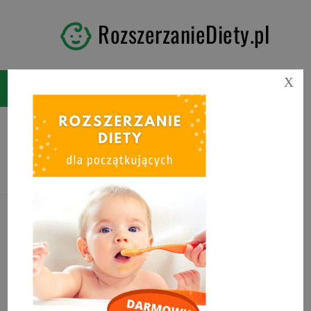
RozszerzanieDiety.pl
X
Tag:
zdrowe żelki dla dzieci