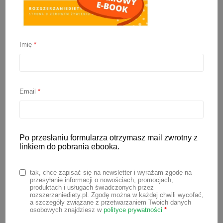
Imię
*
Zdrowe przekąski dla
dzieci
Email
*
14 listopada 2025
Wiele razy prosiliście mnie o
zestawienie zdrowych przekąsek dla
Po przesłaniu formularza otrzymasz mail zwrotny z
linkiem do pobrania ebooka.
dzieci. Podchodziłam do tego temu
kilkukrotnie i nie wiedziałam jak go
tak, chcę zapisać się na newsletter i wyrażam zgodę na
ugryźć. Bo czym właściwie są zdrowe
przesyłanie informacji o nowościach, promocjach,
produktach i usługach świadczonych przez
przekąski dla dzieci? Dla każdego z nas
rozszerzaniediety.pl. Zgodę można w każdej chwili wycofać,
a szczegóły związane z przetwarzaniem Twoich danych
będzie to coś innego. Wiem, że moje
osobowych znajdziesz w
polityce prywatności
*
czytelniczki najbardziej interesują