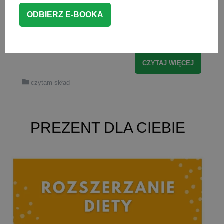
produkty ze sklepu, które są
alternatywą dla zwykłych słodyczy. Takie
właśnie przekąski […]
CZYTAJ WIĘCEJ
czytam skład
PREZENT DLA CIEBIE