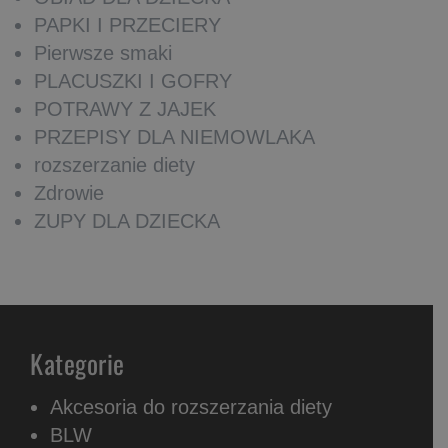
PAPKI I PRZECIERY
Pierwsze smaki
PLACUSZKI I GOFRY
POTRAWY Z JAJEK
PRZEPISY DLA NIEMOWLAKA
rozszerzanie diety
Zdrowie
ZUPY DLA DZIECKA
Kategorie
Akcesoria do rozszerzania diety
BLW