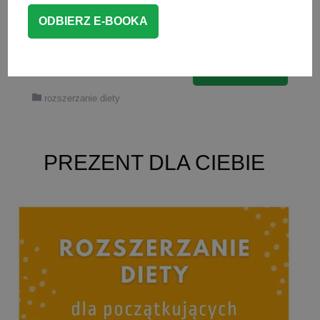
aktualnego mleka. Druga to osiągnięcie
przez maluszka wieku, w […]
CZYTAJ WIĘCEJ
rozszerzanie diety
PREZENT DLA CIEBIE