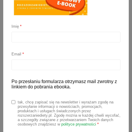
Imię
*
Zmiana mleka
modyfikowanego
Email
*
16 maja 2022
Rodzice często pytają o to, jak zmienić
mleko modyfikowane na inne, czy są na
Po przesłaniu formularza otrzymasz mail zwrotny z
linkiem do pobrania ebooka.
to jakieś specjalne sposoby, czy
wystarczy zacząć podawać nowe
tak, chcę zapisać się na newsletter i wyrażam zgodę na
mleko. Pytania te zazwyczaj padają w
przesyłanie informacji o nowościach, promocjach,
produktach i usługach świadczonych przez
dwóch sytuacjach. Pierwsza z nich, to
rozszerzaniediety.pl. Zgodę można w każdej chwili wycofać,
a szczegóły związane z przetwarzaniem Twoich danych
zmiana mleka modyfikowanego ze
osobowych znajdziesz w
polityce prywatności
*
względu na to, że dziecko nie toleruje