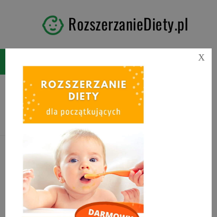
RozszerzanieDiety.pl
X
Tag:
zmiana mleka z 2 na 3