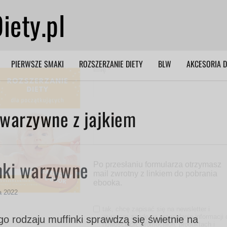
iety.pl
PIERWSZE SMAKI
ROZSZERZANIE DIETY
BLW
AKCESORIA D
Imię
*
 warzywne z jajkiem
Email
*
nki warzywne
Po przesłaniu formularza otrzymasz
mail zwrotny z linkiem do pobrania
ebooka.
a 2022
tak, chcę zapisać się na newsletter i
wyrażam zgodę na przesyłanie informacji 
o rodzaju muffinki sprawdzą się świetnie na
nowościach, promocjach, produktach i