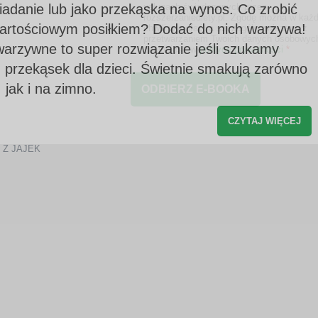
iadanie lub jako przekąska na wynos. Co zrobić
usługach świadczonych przez
rozszerzaniediety.pl. Zgodę można w każd
wartościowym posiłkiem? Dodać do nich warzywa!
chwili wycofać, a szczegóły związane z
przetwarzaniem Twoich danych osobowyc
warzywne to super rozwiązanie jeśli szukamy
znajdziesz w
polityce prywatności
*
 przekąsek dla dzieci. Świetnie smakują zarówno
, jak i na zimno.
CZYTAJ WIĘCEJ
Z JAJEK