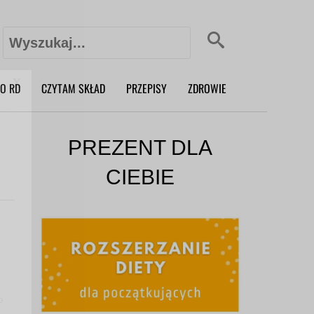
Szukaj:
X
O RD
CZYTAM SKŁAD
PRZEPISY
ZDROWIE
PREZENT DLA
CIEBIE
o