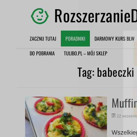
RozszerzanieD
ZACZNIJ TUTAJ
PORADNIKI
DARMOWY KURS BLW
DO POBRANIA
TULIBO.PL – MÓJ SKLEP
Tag:
babeczki
Muffi
22 wrześni
Wszelkieg