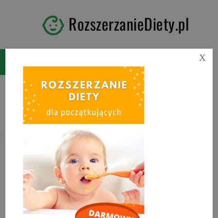
RozszerzanieDiety.pl
X
Tag:
biszkopty jabłkowe