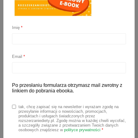
Imię
*
Biszkopty bez cukru
13 sierpnia 2020
Email
*
Biszkopty bez cukru, idealne dla
niemowlaka w trakcie rozszerzania
diety. Jest to zdrowsza alternatywa dla
Po przesłaniu formularza otrzymasz mail zwrotny z
kupnych ciasteczek, które zazwyczaj
linkiem do pobrania ebooka.
zawierają spore ilości cukru lub innych
słodzideł. Więcej prostych i szybkich
tak, chcę zapisać się na newsletter i wyrażam zgodę na
przesyłanie informacji o nowościach, promocjach,
przepisów na domowe desery bez cukru
produktach i usługach świadczonych przez
rozszerzaniediety.pl. Zgodę można w każdej chwili wycofać,
zanajdziesz w moim e-booku „Słodycze
a szczegóły związane z przetwarzaniem Twoich danych
osobowych znajdziesz w
polityce prywatności
*
bez dodatku cukru” 🙂