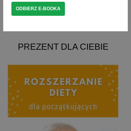
CZYTAJ WIĘCEJ
BLW przepisy
,
DESERY
PREZENT DLA CIEBIE