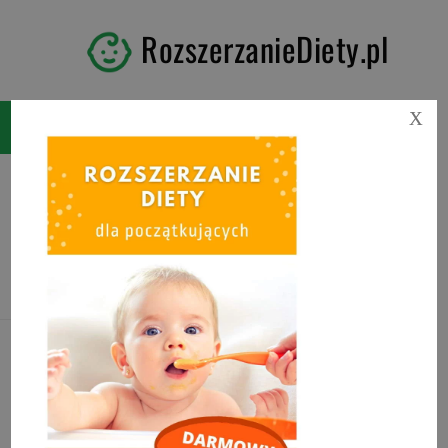
RozszerzanieDiety.pl
X
Tag:
co podawać przy
rozszerzaniu diety