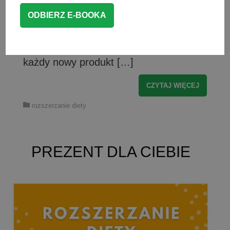
tak samo kolejne warzywa? Z tego
artykułu dowiesz się, czy faktycznie na
tym polega rozszerzanie diety i czy
koniecznie trzeba podawać dziecku
każdy nowy produkt […]
CZYTAJ WIĘCEJ
rozszerzanie diety
PREZENT DLA CIEBIE