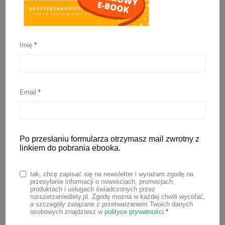
Imię
*
Czy podawać jeden
produkt przez 2-3 dni?
Email
*
22 marca 2022
Po przesłaniu formularza otrzymasz mail zwrotny z
Niedługo zaczynacie rozszerzanie
linkiem do pobrania ebooka.
diety? Chciałabyś wiedzieć co, kiedy i
jak można podać niemowlakowi do
tak, chcę zapisać się na newsletter i wyrażam zgodę na
przesyłanie informacji o nowościach, promocjach,
jedzenia? Pewnie ktoś podpowiedział Ci,
produktach i usługach świadczonych przez
rozszerzaniediety.pl. Zgodę można w każdej chwili wycofać,
że pierwszą marchewkę powinnaś
a szczegóły związane z przetwarzaniem Twoich danych
osobowych znajdziesz w
polityce prywatności
*
podawać dziecku przez 3 dni, a potem