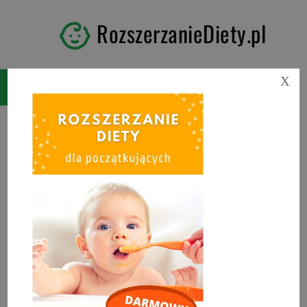
RozszerzanieDiety.pl
X
Tag:
ile zakwasu dla
dziecka