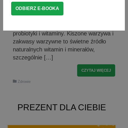
również po zakwas z buraków lub
zakwas z kapusty, czyli kiszonki w
płynie. Prawdziwe napoje mocy – żywe i
niepasteryzowane, obfitujące w
probiotyki i witaminy. Kiszone warzywa i
zakwasy warzywne to świetne źródło
naturalnych witamin i minerałów,
szczególnie […]
CZYTAJ WIĘCEJ
Zdrowie
PREZENT DLA CIEBIE