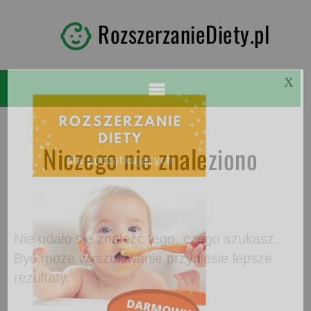
RozszerzanieDiety.pl
X
Niczego nie znaleziono
Nie udało się znaleźć tego, czego szukasz.
Być może wyszukiwanie przyniesie lepsze
rezultaty.