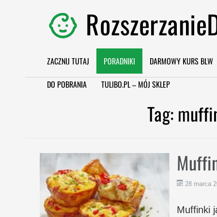
RozszerzanieD
ZACZNIJ TUTAJ
PORADNIKI
DARMOWY KURS BLW
DO POBRANIA
TULIBO.PL – MÓJ SKLEP
Tag:
muffi
Muffi
28 marca 
Muffinki 