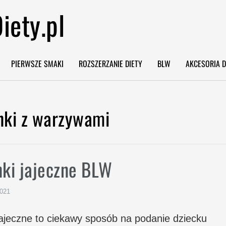
iety.pl
PIERWSZE SMAKI
ROZSZERZANIE DIETY
BLW
AKCESORIA D
Imię
*
nki z warzywami
Email
*
nki jajeczne BLW
Po przesłaniu formularza otrzymasz
mail zwrotny z linkiem do pobrania
ebooka.
2021
tak, chcę zapisać się na newsletter i
wyrażam zgodę na przesyłanie informacji 
jajeczne to ciekawy sposób na podanie dziecku
nowościach, promocjach, produktach i