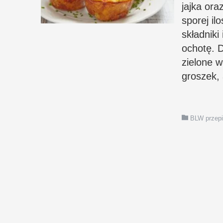
jajka or
sporej il
składniki
ochotę. 
zielone w
groszek,
BLW przep