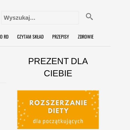
Szukaj:
X
O RD
CZYTAM SKŁAD
PRZEPISY
ZDROWIE
PREZENT DLA
CIEBIE
o