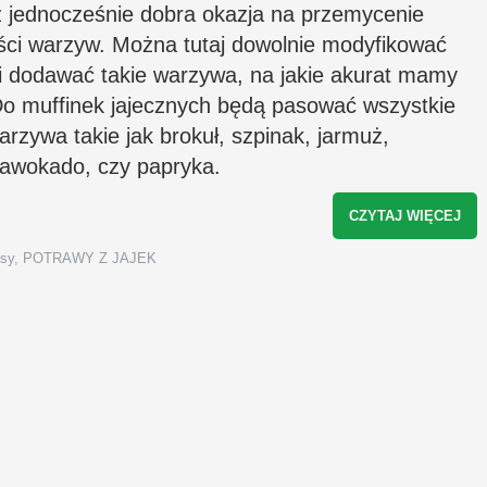
az jednocześnie dobra okazja na przemycenie
usługach świadczonych przez
rozszerzaniediety.pl. Zgodę można w każd
ości warzyw. Można tutaj dowolnie modyfikować
chwili wycofać, a szczegóły związane z
przetwarzaniem Twoich danych osobowyc
 i dodawać takie warzywa, na jakie akurat mamy
znajdziesz w
polityce prywatności
*
Do muffinek jajecznych będą pasować wszystkie
arzywa takie jak brokuł, szpinak, jarmuż,
 awokado, czy papryka.
CZYTAJ WIĘCEJ
isy
,
POTRAWY Z JAJEK