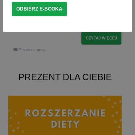
korzyści, jednak w niektórych
przypadkach może być bardzo
niebezpieczne dla zdrowia. Pewnie […]
CZYTAJ WIĘCEJ
Pierwsze smaki
PREZENT DLA CIEBIE