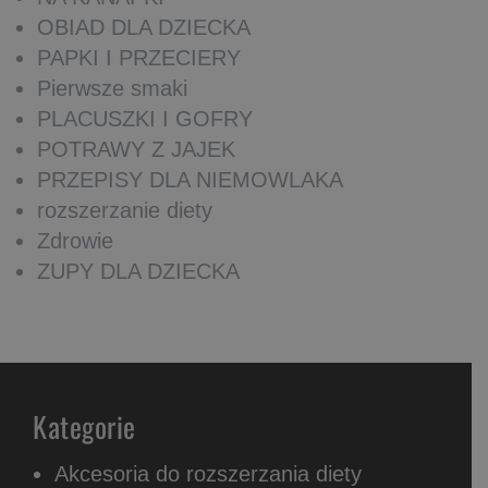
OBIAD DLA DZIECKA
PAPKI I PRZECIERY
Pierwsze smaki
PLACUSZKI I GOFRY
POTRAWY Z JAJEK
PRZEPISY DLA NIEMOWLAKA
rozszerzanie diety
Zdrowie
ZUPY DLA DZIECKA
Kategorie
Akcesoria do rozszerzania diety