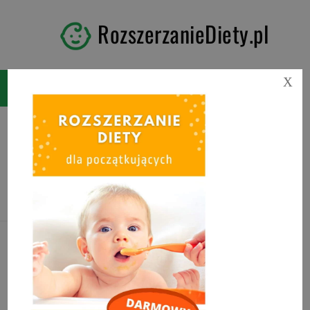
RozszerzanieDiety.pl
X
Tag:
od kiedy miód dla
niemowlaka