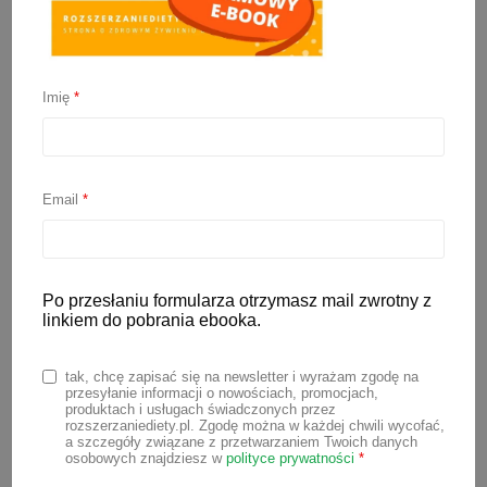
Imię
*
Miód dla niemowlaka?
Email
*
17 sierpnia 2023
Miód to pyszny słodki dodatek do dań.
Ale spożywamy go nie tylko ze względu
Po przesłaniu formularza otrzymasz mail zwrotny z
linkiem do pobrania ebooka.
na walory smakowe. Miód stosowany
jest w medycynie naturalnej do leczenia
tak, chcę zapisać się na newsletter i wyrażam zgodę na
różnych schorzeń. Działa przede
przesyłanie informacji o nowościach, promocjach,
produktach i usługach świadczonych przez
wszystkim wzmacniająco i odżywczo na
rozszerzaniediety.pl. Zgodę można w każdej chwili wycofać,
a szczegóły związane z przetwarzaniem Twoich danych
organizm ludzki. Spożywanie miodu
osobowych znajdziesz w
polityce prywatności
*
niesie za sobą wiele potencjalnych