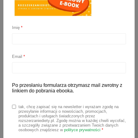
Imię
*
Mleko następne –
porównanie składu
(ranking)
Email
*
31 lipca 2025
Po przesłaniu formularza otrzymasz mail zwrotny z
Wybór odpowiedniego mleka
linkiem do pobrania ebooka.
modyfikowanego dla dziecka to jedna z
istotniejszych decyzji, przed którymi
tak, chcę zapisać się na newsletter i wyrażam zgodę na
przesyłanie informacji o nowościach, promocjach,
stają rodzice niemowląt. Po
produktach i usługach świadczonych przez
rozszerzaniediety.pl. Zgodę można w każdej chwili wycofać,
zakończeniu karmienia piersią lub
a szczegóły związane z przetwarzaniem Twoich danych
osobowych znajdziesz w
polityce prywatności
*
mlekiem początkowym, nadchodzi czas