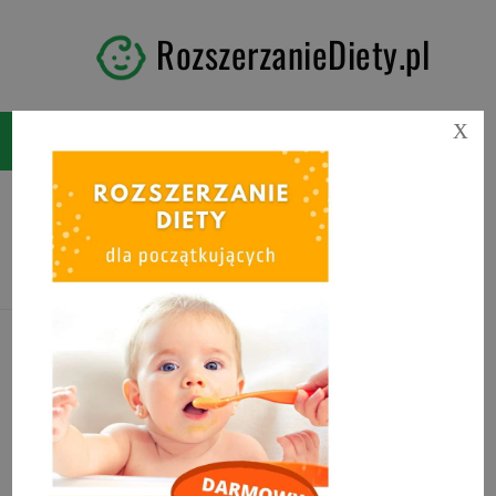
RozszerzanieDiety.pl
X
Tag:
olej palmowy