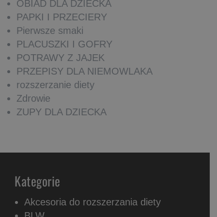
OBIAD DLA DZIECKA
PAPKI I PRZECIERY
Pierwsze smaki
PLACUSZKI I GOFRY
POTRAWY Z JAJEK
PRZEPISY DLA NIEMOWLAKA
rozszerzanie diety
Zdrowie
ZUPY DLA DZIECKA
Kategorie
Akcesoria do rozszerzania diety
BLW