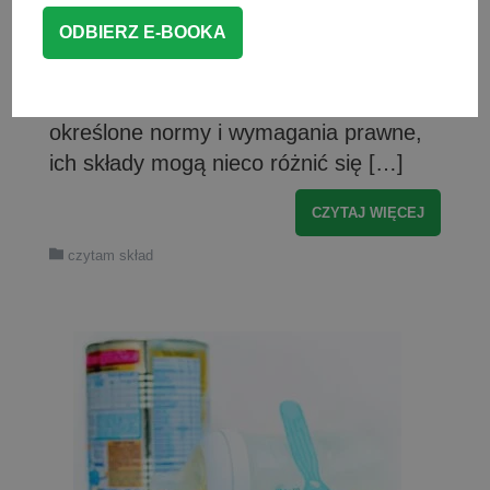
na tzw. mleko następne – produkt
przeznaczony dla maluchów powyżej 6.
miesiąca życia. Choć wszystkie mleka
modyfikowane muszą spełniać
określone normy i wymagania prawne,
ich składy mogą nieco różnić się […]
CZYTAJ WIĘCEJ
czytam skład