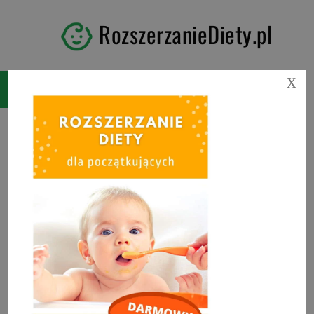
RozszerzanieDiety.pl
X
Tag:
pierwsze posiłki
niemowlaka