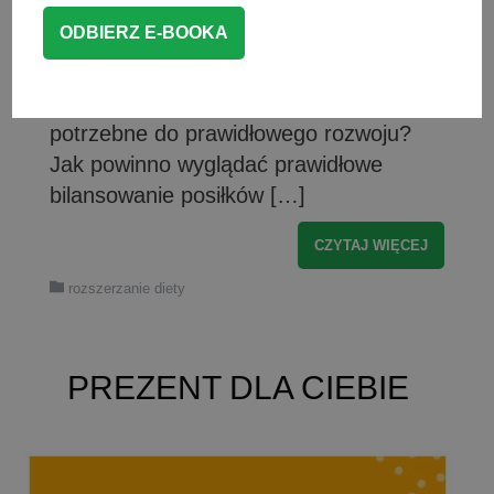
smaków oraz kształtowanie
prawidłowych nawyków żywieniowych.
Jak to zrobić, aby dziecko przy okazji
otrzymało wszystko, co jest mu
potrzebne do prawidłowego rozwoju?
Jak powinno wyglądać prawidłowe
bilansowanie posiłków […]
CZYTAJ WIĘCEJ
rozszerzanie diety
PREZENT DLA CIEBIE