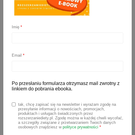
Imię
*
Bilansowanie posiłków
niemowlaka
Email
*
19 stycznia 2022
Po przesłaniu formularza otrzymasz mail zwrotny z
Żywienie dziecka w pierwszym roku
linkiem do pobrania ebooka.
życia to nie tylko dostarczenie mu
energii i wszystkich niezbędnych
tak, chcę zapisać się na newsletter i wyrażam zgodę na
przesyłanie informacji o nowościach, promocjach,
składników odżywczych. To przede
produktach i usługach świadczonych przez
rozszerzaniediety.pl. Zgodę można w każdej chwili wycofać,
wszystkim nauka nowych umiejętności,
a szczegóły związane z przetwarzaniem Twoich danych
osobowych znajdziesz w
polityce prywatności
*
próbowanie i poznawanie różnych