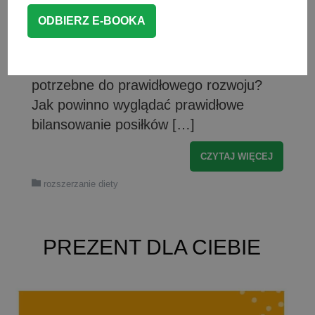
smaków oraz kształtowanie
prawidłowych nawyków żywieniowych.
Jak to zrobić, aby dziecko przy okazji
otrzymało wszystko, co jest mu
potrzebne do prawidłowego rozwoju?
Jak powinno wyglądać prawidłowe
bilansowanie posiłków […]
CZYTAJ WIĘCEJ
rozszerzanie diety
PREZENT DLA CIEBIE