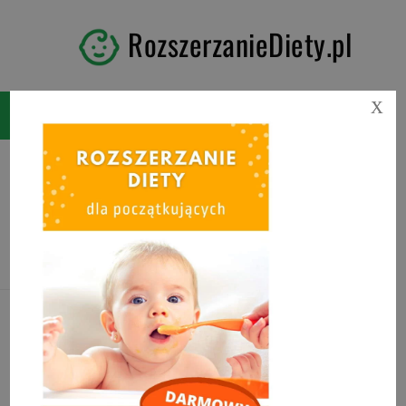
RozszerzanieDiety.pl
X
Tag:
pierwszy tydzień
rozszerzania diety