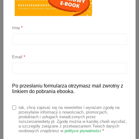
Imię
*
Bilansowanie posiłków
niemowlaka
Email
*
19 stycznia 2022
Po przesłaniu formularza otrzymasz mail zwrotny z
Żywienie dziecka w pierwszym roku
linkiem do pobrania ebooka.
życia to nie tylko dostarczenie mu
energii i wszystkich niezbędnych
tak, chcę zapisać się na newsletter i wyrażam zgodę na
przesyłanie informacji o nowościach, promocjach,
składników odżywczych. To przede
produktach i usługach świadczonych przez
rozszerzaniediety.pl. Zgodę można w każdej chwili wycofać,
wszystkim nauka nowych umiejętności,
a szczegóły związane z przetwarzaniem Twoich danych
osobowych znajdziesz w
polityce prywatności
*
próbowanie i poznawanie różnych