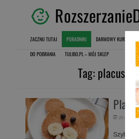
RozszerzanieD
ZACZNIJ TUTAJ
PORADNIKI
DARMOWY KURS BLW
DO POBRANIA
TULIBO.PL – MÓJ SKLEP
Tag:
placuszk
Placu
29 marca 
Szybkie i