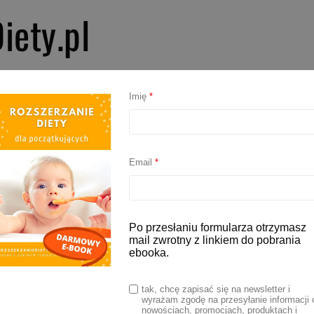
iety.pl
PIERWSZE SMAKI
ROZSZERZANIE DIETY
BLW
AKCESORIA D
Imię
*
i owsiane z bananem
Email
*
szki owsiane z bananem
Po przesłaniu formularza otrzymasz
mail zwrotny z linkiem do pobrania
ebooka.
2021
tak, chcę zapisać się na newsletter i
wyrażam zgodę na przesyłanie informacji 
 proste w przygotowaniu placuszki owsiane z 3
nowościach, promocjach, produktach i