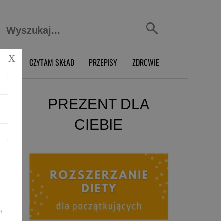
Szukaj:
X
O RD
CZYTAM SKŁAD
PRZEPISY
ZDROWIE
PREZENT DLA
CIEBIE
o