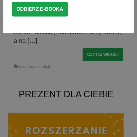
takie oczywiste. Warto jednak podjąć
odpowiednie działania, aby pomóc
maluszkowi. Jakie są objawy alergii na
mleko? Jakich produktów należy unikać,
a na […]
CZYTAJ WIĘCEJ
rozszerzanie diety
PREZENT DLA CIEBIE