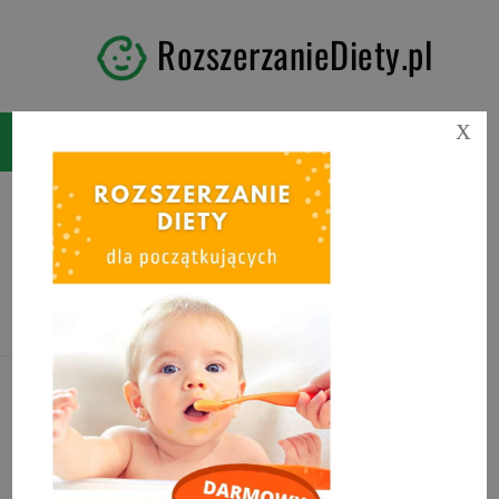
RozszerzanieDiety.pl
X
Tag:
produkty bogate w
wapń