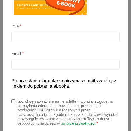
Imię
*
Rozszerzanie diety
niemowlaka z alergią na
Email
*
mleko
Po przesłaniu formularza otrzymasz mail zwrotny z
26 sierpnia 2022
linkiem do pobrania ebooka.
Coraz częściej spotykam się z alergią
tak, chcę zapisać się na newsletter i wyrażam zgodę na
na białka mleka krowiego u niemowląt.
przesyłanie informacji o nowościach, promocjach,
produktach i usługach świadczonych przez
Dotyka ona najczęściej małe dzieci,
rozszerzaniediety.pl. Zgodę można w każdej chwili wycofać,
a szczegóły związane z przetwarzaniem Twoich danych
rozpoczyna się zazwyczaj w 1 r.ż. i trwa
osobowych znajdziesz w
polityce prywatności
*
kilka lat, a jej objawy nie zawsze są